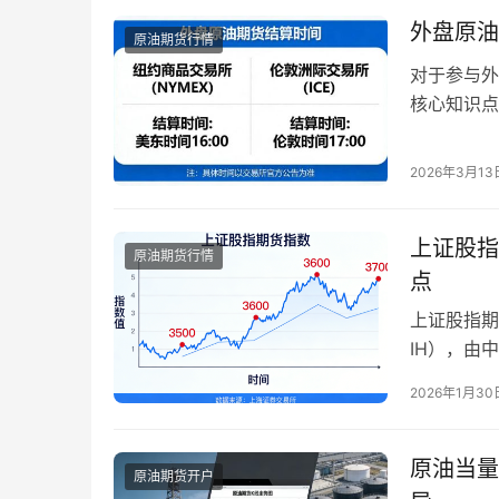
个人投…
外盘原油
原油期货行情
对于参与外
核心知识点
会疑问“外
盘原油期货
2026年3月13
结算时间有
油期货结算
上证股指
原油期货行情
点
上证股指期
IH），由
理与投资工
2026年1月30
心选择之一
规则、影响
百度用户“
原油当量
原油期货开户