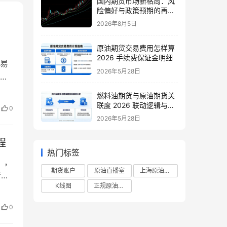
国内期货市场新格局：风
险偏好与政策预期的再平
衡
2026年8月5日
原油期货交易费用怎样算
2026 手续费保证金明细
易
2026年5月28日
问
燃料油期货与原油期货关
新
联度 2026 联动逻辑与套
0
利策略
，而
2026年5月28日
程
热门标签
），
期货账户
原油直播室
上海原油期货
着严
K线图
正规原油直播室
作
标
0
定，