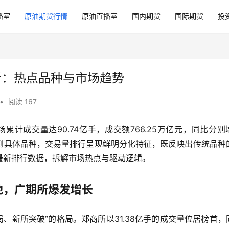
播室
原油期货行情
原油直播室
国内期货
国际期货
投
析：热点品种与市场趋势
•
阅读 167
累计成交量达90.74亿手，成交额766.25万亿元，同比分别
交易所到具体品种，交易量排行呈现鲜明分化特征，既反映出传统品种
最新排行数据，拆解市场热点与驱动逻辑。
地，广期所爆发增长
局、新所突破”的格局。郑商所以31.38亿手的成交量位居榜首，