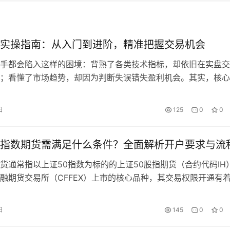
实操指南：从入门到进阶，精准把握交易机会
手都会陷入这样的困境：背熟了各类技术指标，却依旧在实盘交
；看懂了市场趋势，却因为判断失误错失盈利机会。其实，核心
掌握科学系统的期货分析方法，期货分析作为期货交易的核心前
帮助投资者规避风险，更能精准捕捉市场中的盈利信号，无论是
日
125
0
0
交易者，都需要将其熟练掌握。 期货分析并非单一维度的判断
度、多层次…
指数期货需满足什么条件？全面解析开户要求与流
货通常指以上证50指数为标的的上证50股指期货（合约代码IH
融期货交易所（CFFEX）上市的核心品种，其交易权限开通有
置，目的是筛选具备风险承受能力的投资者。本文将详细拆解操
货的核心条件、开通流程及注意事项，助力投资者清晰掌握准入
日
145
0
0
核心开户条件：四大硬性要求+风险匹配 根据证监会及中金所规