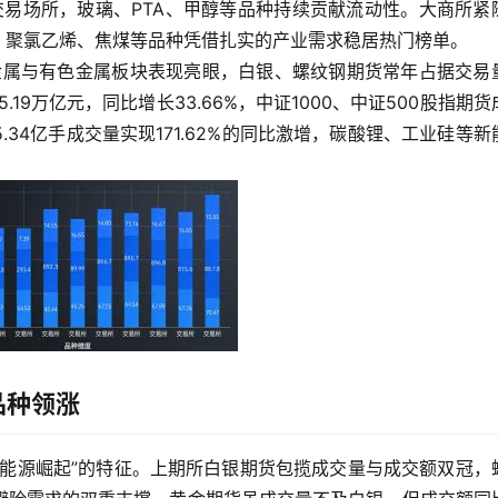
心交易场所，玻璃、PTA、甲醇等品种持续贡献流动性。大商所紧
，豆粕、聚氯乙烯、焦煤等品种凭借扎实的产业需求稳居热门榜单。
，贵金属与有色金属板块表现亮眼，白银、螺纹钢期货常年占据交易
.19万亿元，同比增长33.66%，中证1000、中证500股指期货
34亿手成交量实现171.62%的同比激增，碳酸锂、工业硅等新
品种领涨
新能源崛起”的特征。上期所白银期货包揽成交量与成交额双冠，