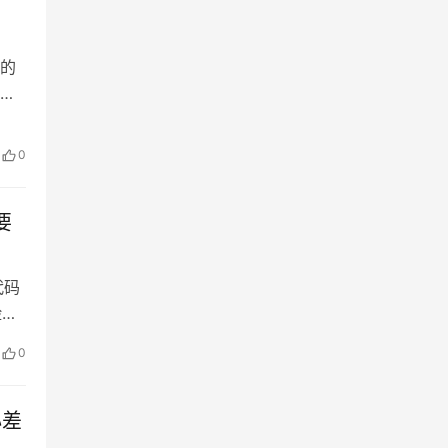
的
者
要外
，
0
盘原
要
代码
险管
核
0
约
配
心差