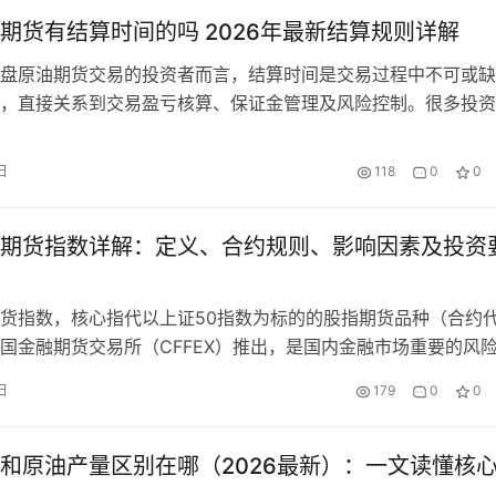
期货有结算时间的吗 2026年最新结算规则详解
盘原油期货交易的投资者而言，结算时间是交易过程中不可或缺
，直接关系到交易盈亏核算、保证金管理及风险控制。很多投资
盘原油期货有结算时间的吗”，答案是肯定的。2026年，全球主
交易所的结算规则虽无重大调整，但结合夏令时、冬令时的切换
日
118
0
0
相应变化，同时结算逻辑也有明确规范。本文将针对2026年外
…
期货指数详解：定义、合约规则、影响因素及投资
货指数，核心指代以上证50指数为标的的股指期货品种（合约
中国金融期货交易所（CFFEX）推出，是国内金融市场重要的风
具，也是投资者追踪沪市大盘蓝筹股走势、对冲股票组合风险的
日
179
0
0
。本文将全面解析上证股指期货指数的核心内容，涵盖定义、合
因素、投资风险及实操要点，助力投资者快速掌握核心知识，适
精…
和原油产量区别在哪（2026最新）：一文读懂核