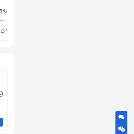
高频
为
两
0
拆解