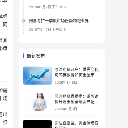
比激
2018年5月7日 下午3:18
体经
网易考拉一季度市场份额领跑业界
，同
2018年5月7日 下午3:15
随其
小盘
最新发布
原油期货开户：供需变化
与库存数据如何重塑市场
节奏
2026年8月6日
险需
原油期货直播室：避险逻
市场
辑升温重塑全球资产配置
主线格局
2026年8月6日
易出
，但
原油直播室：资金情绪变