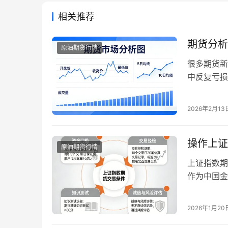
相关推荐
期货分析
原油期货行情
很多期货新
中反复亏损
题在于没有
提，不仅能
2026年2月13
手还是资深
是一套多维
操作上证
原油期货行情
上证指数期
作为中国金
格的门槛设
上证指数期
2026年1月20
准。 一、