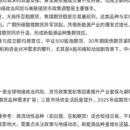
避险需求的双重支撑。黄金期货虽成交量不及白银，但成交额同
，地缘政治风险与美联储货币政策调整是主要推手。
期货，大商所豆粕期货、焦煤期货稳居交易量前列，这类品种与实
石。广期所碳酸锂期货异军突起，凭借新能源产业的爆发式增长
硅期货同步升温，形成新能源品种集群效应。
量与成交额均居首位，中证500股指期货、30年期国债期货紧
凸显机构资金对冲需求的攀升，尤其是A股风格轮动加剧背景下，中
一是全球地缘政治风险、货币政策宽松等因素推升产业套保与避
期货品种需求扩容；三是市场资金活跃度提升，2025年底期货
要参考：高流动性品种（如白银、豆粕期货）适合短线交易，不
素影响大，需重点关注政策与地缘动态；新能源品种虽增长迅猛