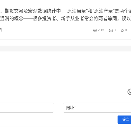
、期货交易及宏观数据统计中，“原油当量”和“原油产量”是两个
混淆的概念——很多投资者、新手从业者常会将两者等同，误以
就是原油产量”，进而导致数据解读、投资判断出现失误。其实，
日
203
0
0
别在于“统计范围和计量逻辑”：原油产量是单一原油的实际产出
当量是将多种能源折算为原油后的综合计量值。 一、核心定义
…
网址：
提交