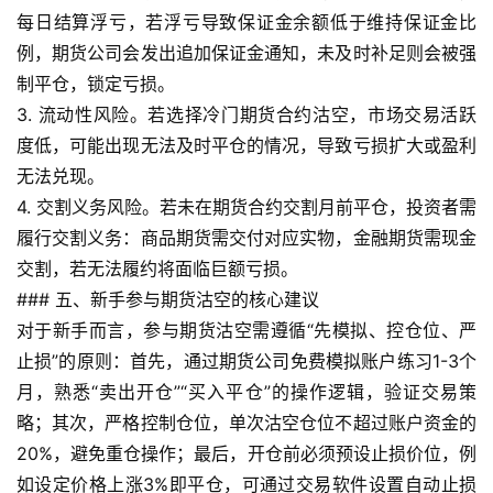
每日结算浮亏，若浮亏导致保证金余额低于维持保证金比
例，期货公司会发出追加保证金通知，未及时补足则会被强
原
油
制平仓，锁定亏损。
直
3. 流动性风险。若选择冷门期货合约沽空，市场交易活跃
播
度低，可能出现无法及时平仓的情况，导致亏损扩大或盈利
室
无法兑现。
4. 交割义务风险。若未在期货合约交割月前平仓，投资者需
国
履行交割义务：商品期货需交付对应实物，金融期货需现金
内
交割，若无法履约将面临巨额亏损。
期
### 五、新手参与期货沽空的核心建议
货
对于新手而言，参与期货沽空需遵循“先模拟、控仓位、严
止损”的原则：首先，通过期货公司免费模拟账户练习1-3个
国
际
月，熟悉“卖出开仓”“买入平仓”的操作逻辑，验证交易策
期
略；其次，严格控制仓位，单次沽空仓位不超过账户资金的
货
20%，避免重仓操作；最后，开仓前必须预设止损价位，例
如设定价格上涨3%即平仓，可通过交易软件设置自动止损