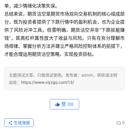
投
单，减少情绪化决策失误。
资
总结来说，期货沽空是期货市场双向交易机制的核心组成部
入
分，既为投资者提供了下跌行情中的盈利机会，也为企业提
门
供了风险对冲工具。但需明确，期货沽空并非“下跌就能赚
钱”，其高杠杆属性放大了收益与风险。只有在充分理解市
场规律、掌握分析方法并建立严格风险控制体系的前提下，
才能合理运用期货沽空策略，实现投资目标。
主题测试文章，只做测试使用。发布者：admin，转转请注明
出处：
https://www.xlyzjpj.com/13/
赞
(0)
生成海报
0