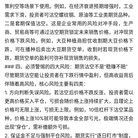
策利空等场景下使用。例如，在经济衰退预期增强时，工业
货
开
需求下滑，投资者可沽空螺纹钢、原油等工业类期货品种。
户
二是套期保值沽空。这是企业常用的风险对冲手段，生产
商、贸易商等可通过沽空期货锁定未来销售价格，对冲现货
原
价格下跌风险。例如，大豆种植商担忧收割期大豆价格下
油
跌，可在播种后卖出大豆期货空单，收割时若现货价格下
期
跌，期货空单的盈利可弥补现货销售的损失。
货
### 四、必须警惕的四大风险：期货沽空不是“稳赚不赔”
直
尽管期货沽空能让投资者在下跌行情中盈利，但高收益背后
播
室
伴随着高风险，核心风险主要有四类：
1. 方向判断失误风险。若沽空后价格不跌反涨，投资者需以
原
更高价格买入平仓，亏损会随价格上涨持续扩大，且理论上
油
价格可无限上涨，亏损无上限。例如，10倍杠杆下沽空某品
期
种，价格上涨10%就可能导致本金全部亏光，极端情况还会
货
出现“穿仓”，需补缴额外亏损。
行
2. 保证金不足与强制平仓风险。期货实行“逐日盯市”制度，
情