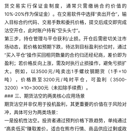
货交易实行保证金制度，通常只需缴纳合约价值的
10%-20%作为保证金）。在交易软件中选择“卖出开仓”，输
入目标合约代码、交易手数和委托价格，提交后成交即完成
沽空开仓，此时账户持有“空头头寸”。
第三步，持仓管理与平仓获利/止损。开仓后需密切关注市
场动态，若价格如预期下跌，待达到目标盈利价位时，通过
“买入平仓”操作买回相同数量的合约归还经纪商，差价即为
盈利；若价格反向上涨，需及时执行止损操作，避免亏损扩
大。例如，以3500元/吨卖出1手螺纹钢期货（1手=10
吨），价格跌至3200元/吨时平仓，可盈利（3500-
3200）×10=3000元（未扣除手续费）。
### 三、期货沽空的两类核心应用场景
期货沽空并非仅用于投机盈利，其更重要的价值在于风险对
冲，具体可分为两类场景：
原
一是投机性沽空。投资者通过预判价格下跌趋势，单纯通过
油
“高卖低买”赚取差价，适合在熊市行情、商品供应过剩或政
期