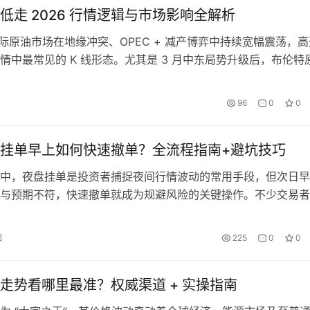
低走 2026 行情逻辑与市场影响全解析
年国际原油市场在地缘冲突、OPEC + 减产博弈中持续宽幅震荡，
情中最常见的 K 线形态。尤其是 3 月中东局势升级后，布伦特
盘跳涨超 2%、盘中持续回落的走势，让大量追高的投资者蒙受
易者对这种走势的形成逻辑、市场影响缺乏清晰认知，最终陷入
96
0
0
环。本文全面解析 2026 年原油高开低走行情的形成原因，…
挂单早上如何快速撤单？全流程指南+避坑技巧
中，夜盘挂单是投资者捕捉夜间行情波动的常用手段，但次日早
与预期不符，快速撤单就成为规避风险的关键操作。不少交易者
时间规则、软件操作路径，错失最佳撤单时机，导致不必要的损
合国内期货交易所规则及主流交易软件操作，详解夜盘挂单早盘
日
225
0
0
流程、技巧及注意事项，助力投资者高效控险。 一、早盘撤单
时间规则 …
走势看哪里最准？权威渠道 + 实操指南