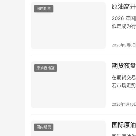
原油高开
国内期货
2026 
低走成为行
多次出现开
损。很多交
2026年3月6日
涨杀跌的循
期货夜盘
原油直播室
在期货交易
若市场走势
不熟悉撤单
失。本文结
2026年1月16
速撤单的全
前提：摸清
国际原油
国内期货