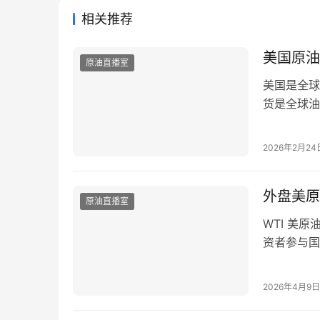
相关推荐
美国原油
原油直播室
美国是全球
货是全球油
正规交易所
认清正规渠
2026年2月24
要在持牌、
过经纪商参
外盘美原
原油直播室
WTI 美
资者参与国
易的第一步
的顺利与否
2026年4月9日
开户平台的
核心合规…