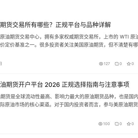
期货交易所有哪些？正规平台与品种详解
原油期货交易中心，拥有多家权威期货交易所，上市的 WTI 原
价定价基准之一。很多投资者关注美国原油期货，但不清楚有哪
。本文整理美国原油期货核心交易所、上市品种、交易特点，帮
道，避开非法平台。 一、美国原油期货核心交易所 美国原油期
日
127
0
0
受监管的正规期货交易所上市，个人不能直接在交易所开户，需
…
油期货开户平台 2026 正规选择指南与注意事项
原油期货是全球流动性最高、影响力最大的原油期货品种，也是国
际原油市场的核心渠道。对于国内投资者而言，参与美原油期货
，就是选择合规、安全的开户平台，这直接决定了资金安全与交
。结合 2026 年最新的监管要求与市场情况，本文为大家梳理
100
0
0
选择标准、避坑要点与完整开户流程。 一、外盘美原油期货开