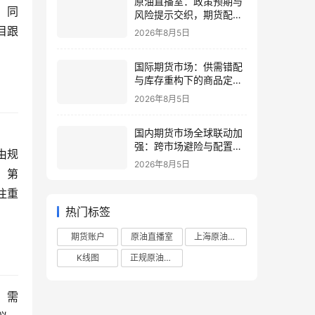
原油直播室：政策预期与
，同
风险提示交织，期货配置
需理性
目跟
2026年8月5日
国际期货市场：供需错配
与库存重构下的商品定价
再平衡
2026年8月5日
国内期货市场全球联动加
强：跨市场避险与配置策
由规
略调整
2026年8月5日
；第
注重
热门标签
期货账户
原油直播室
上海原油期货
K线图
正规原油直播室
，需