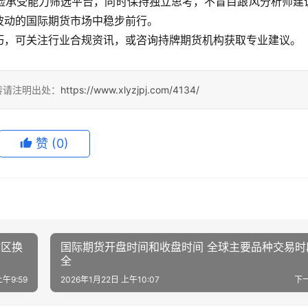
险承受能力筛选平台，同时保持独立思考，不盲目跟风分析师建
波动的国际期货市场中稳步前行。
巧，可关注行业合规资讯，或咨询持牌期货机构获取专业建议。
转请注明出处：
https://www.xlyzjpj.com/4134/
赞
(0)
时区换
国际期货开盘时间和收盘时间 全球主要品种交易时
全
上午9:59
2026年1月22日 上午10:07
下