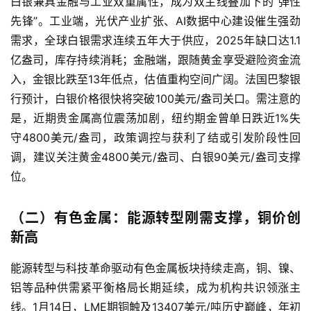
白银兼具金融与工业双重属性，成为双主线叠加下的“弹性
先锋”。工业端，光伏产业扩张、AI数据中心建设催生强劲
需求，全球白银需求连续五年大于供应，2025年缺口达1.1
亿盎司，库存持续消耗；金融端，跟随黄金享受避险资金流
入，金银比跌至13年低点，估值重构空间广阔。法国巴黎银
行预计，白银价格很快将突破100美元/盎司关口。需注意的
是，近期贵金属高位震荡加剧，纽约期金曾单日跌近1%失
守4800美元/盎司，政策调控与获利了结或引发阶段性回
调，建议关注黄金4800美元/盎司、白银90美元/盎司支撑
位。
（二）有色金属：能源转型刚需支撑，铜价创
新高
能源转型与科技革命驱动有色金属板块持续走高，铜、镍、
铝等品种供需紧平衡格局长期延续，成为机构共识领涨主
线。1月14日，LME期铜触及13407美元/吨历史巅峰，年初