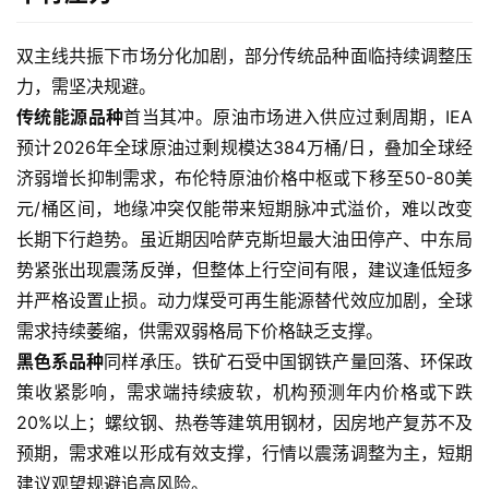
货
行
双主线共振下市场分化加剧，部分传统品种面临持续调整压
情
力，需坚决规避。
传统能源品种
首当其冲。原油市场进入供应过剩周期，IEA
原
预计2026年全球原油过剩规模达384万桶/日，叠加全球经
油
济弱增长抑制需求，布伦特原油价格中枢或下移至50-80美
直
元/桶区间，地缘冲突仅能带来短期脉冲式溢价，难以改变
播
长期下行趋势。虽近期因哈萨克斯坦最大油田停产、中东局
室
势紧张出现震荡反弹，但整体上行空间有限，建议逢低短多
并严格设置止损。动力煤受可再生能源替代效应加剧，全球
国
内
需求持续萎缩，供需双弱格局下价格缺乏支撑。
期
黑色系品种
同样承压。铁矿石受中国钢铁产量回落、环保政
货
策收紧影响，需求端持续疲软，机构预测年内价格或下跌
20%以上；螺纹钢、热卷等建筑用钢材，因房地产复苏不及
国
预期，需求难以形成有效支撑，行情以震荡调整为主，短期
际
建议观望规避追高风险。