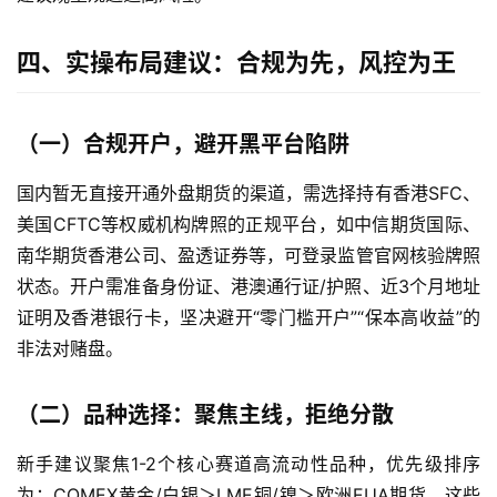
期
货
四、实操布局建议：合规为先，风控为王
投
资
（一）合规开户，避开黑平台陷阱
入
门
国内暂无直接开通外盘期货的渠道，需选择持有香港SFC、
美国CFTC等权威机构牌照的正规平台，如中信期货国际、
南华期货香港公司、盈透证券等，可登录监管官网核验牌照
状态。开户需准备身份证、港澳通行证/护照、近3个月地址
证明及香港银行卡，坚决避开“零门槛开户”“保本高收益”的
非法对赌盘。
（二）品种选择：聚焦主线，拒绝分散
新手建议聚焦1-2个核心赛道高流动性品种，优先级排序
为：COMEX黄金/白银＞LME铜/镍＞欧洲EUA期货。这些