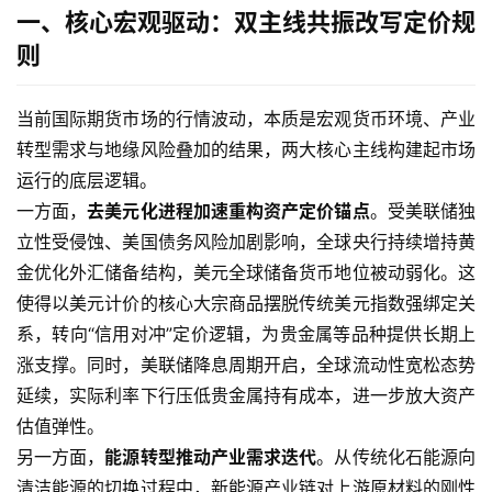
一、核心宏观驱动：双主线共振改写定价规
则
当前国际期货市场的行情波动，本质是宏观货币环境、产业
转型需求与地缘风险叠加的结果，两大核心主线构建起市场
运行的底层逻辑。
一方面，
去美元化进程加速重构资产定价锚点
。受美联储独
立性受侵蚀、美国债务风险加剧影响，全球央行持续增持黄
金优化外汇储备结构，美元全球储备货币地位被动弱化。这
使得以美元计价的核心大宗商品摆脱传统美元指数强绑定关
系，转向“信用对冲”定价逻辑，为贵金属等品种提供长期上
涨支撑。同时，美联储降息周期开启，全球流动性宽松态势
延续，实际利率下行压低贵金属持有成本，进一步放大资产
估值弹性。
另一方面，
能源转型推动产业需求迭代
。从传统化石能源向
清洁能源的切换过程中，新能源产业链对上游原材料的刚性