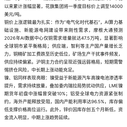
以来累计涨幅显著，花旗集团将一季度目标价上调至14000
美元/吨。
铜价上涨逻辑最为扎实：作为“电气化时代基石”，AI算力基
础设施、新能源电网建设带来刚性需求，摩根大通预测
2026年AI数据中心仅铜需求增量就达47.5万吨，显著影响
全球铜市紧平衡格局；供应端，智利等主产国产量增长乏
力，铜精矿加工费跌至历史低位，矿场生产干扰事件频发，
供应持续偏紧。沪铜主力合约呈现近强远弱格局，短期需警
惕挤仓风险，中长期上涨动能充足。
镍、铝同样表现亮眼：镍受益于新能源汽车高镍电池渗透率
提升，需求持续放量，叠加委内瑞拉局势扰动供应，LME镍
期货年初盘中涨幅曾突破10%；铝受全球电力资源紧张制
约，海外产能释放受阻，国内产能利用率达96.5%，库存偏
低支撑价格高位运行。此外，锌价因库存创五个月新低，资
金流入明显，中期上涨趋势延续。