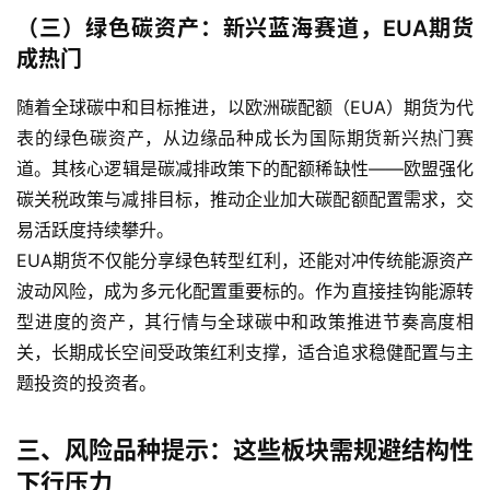
（三）绿色碳资产：新兴蓝海赛道，EUA期货
原
油
成热门
期
货
随着全球碳中和目标推进，以欧洲碳配额（EUA）期货为代
开
表的绿色碳资产，从边缘品种成长为国际期货新兴热门赛
户
道。其核心逻辑是碳减排政策下的配额稀缺性——欧盟强化
碳关税政策与减排目标，推动企业加大碳配额配置需求，交
原
易活跃度持续攀升。
油
EUA期货不仅能分享绿色转型红利，还能对冲传统能源资产
期
波动风险，成为多元化配置重要标的。作为直接挂钩能源转
货
型进度的资产，其行情与全球碳中和政策推进节奏高度相
直
播
关，长期成长空间受政策红利支撑，适合追求稳健配置与主
室
题投资的投资者。
原
三、风险品种提示：这些板块需规避结构性
油
下行压力
期