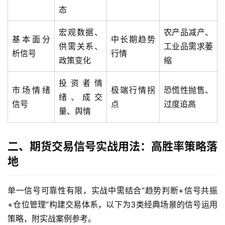
态
宏观数据、
农产品减产、
基本面分
中长期趋势
供需关系、
工业品需求萎
析信号
行情
政策变化
缩
投资者情
市场情绪
极端行情拐
恐慌性抛售、
绪、成交
信号
点
过度追高
量、舆情
二、期货交易信号实战用法：高胜率策略落
地
单一信号可靠性有限，实战中需结合“趋势判断+信号共振
+仓位管理”构建交易体系，以下为3类经典场景的信号运用
策略，附实战案例参考。