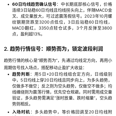
60日均线趋势确认信号
：中长期底部核心信号，价格
货
连续3日站稳60日均线且均线拐头向上，伴随MACD金
开
叉、成交量放大，可过滤震荡假信号。2023年10月螺
户
纹钢期货跌至3200点低位，3日后站稳60日均线，
MACD翻红，3350点轻仓试多，3个月反弹至3800
原
点，盈利超13%。
油
期
2. 趋势行情信号：顺势而为，锁定波段利润
货
直
趋势行情的核心是“顺势而为”，先通过均线定方向，再用小
播
周期信号找入场点，搭配移动止盈扩大收益：
室
趋势判断
：用5日+20日均线组合定方向，日线级别
中，5日均线上穿20日均线且同步向上，为多头趋势，
原
仅做多不做空；反之则为空头趋势，仅做空不做多；均
油
线缠绕则为震荡行情，优先空仓规避。同时需用成交量
期
验证，多头趋势需满足“涨时放量、跌时缩量”，空头趋
货
势则相反。
行
入场时机
：多头趋势中，等价格回调至20日均线附
情