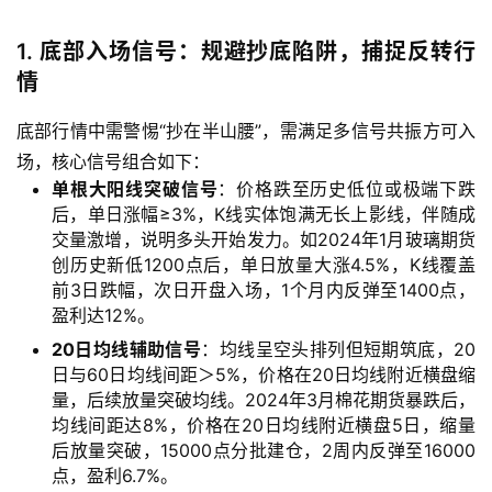
1. 底部入场信号：规避抄底陷阱，捕捉反转行
情
底部行情中需警惕“抄在半山腰”，需满足多信号共振方可入
场，核心信号组合如下：
单根大阳线突破信号
：价格跌至历史低位或极端下跌
后，单日涨幅≥3%，K线实体饱满无长上影线，伴随成
交量激增，说明多头开始发力。如2024年1月玻璃期货
创历史新低1200点后，单日放量大涨4.5%，K线覆盖
前3日跌幅，次日开盘入场，1个月内反弹至1400点，
盈利达12%。
20日均线辅助信号
：均线呈空头排列但短期筑底，20
日与60日均线间距＞5%，价格在20日均线附近横盘缩
量，后续放量突破均线。2024年3月棉花期货暴跌后，
均线间距达8%，价格在20日均线附近横盘5日，缩量
原
后放量突破，15000点分批建仓，2周内反弹至16000
油
点，盈利6.7%。
期