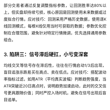
部分交易者通过反复调整指标参数，让回测胜率达80%以
上，但实盘却持续亏损，核心原因是回测使用未来数据或过
度拟合行情。应对技巧：回测采用严格历史数据，使用逐K
线回测模式，每根K线仅用当时可获取的数据；参数优化控
制在合理范围，避免针对特定行情微调，优先选择通用参数
组合。
3. 陷阱三：信号滞后硬扛，小亏变深套
均线交叉等信号存在滞后性，往往在行情启动1/3后出现，
盲目追涨杀跌易买在高点、卖在低点。应对技巧：搭配波动
率指标过滤，如用ATR（平均真实波幅）判断趋势强度，当
ATR突破近20日高点时，说明趋势加速启动，此时的交叉信
号更具跟随价值；同时严控入场时机，避免在信号出现后盲
目追单。