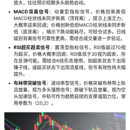
放大，往往预示短期多头趋势启动。
MACD背离信号
：动量型指标信号，价格创新高但
MACD柱状线未同步新高（顶背离），提示上涨乏力，
大概率迎来回调；价格创新低但MACD柱状线未同步新
低（底背离），暗示下跌动能耗尽，可轻仓试多。日线
级别背离信号可靠性更高，需结合成交量进一步验证。
RSI超买超卖信号
：震荡型指标信号，RSI值超过70视
为超买，价格大概率回调；RSI值低于30视为超卖，存
在反弹可能。需结合K线形态使用，如超卖状态下出现
锤子线，或超买状态下出现流星线，信号有效性将大幅
提升。
布林带突破信号
：波动率型信号，价格突破布林带上轨
且放量，视为多头强势信号；跌破下轨且放量，视为空
头加速信号，中轨可作为趋势延续的支撑或阻力位，常
用参数为（20,2）。