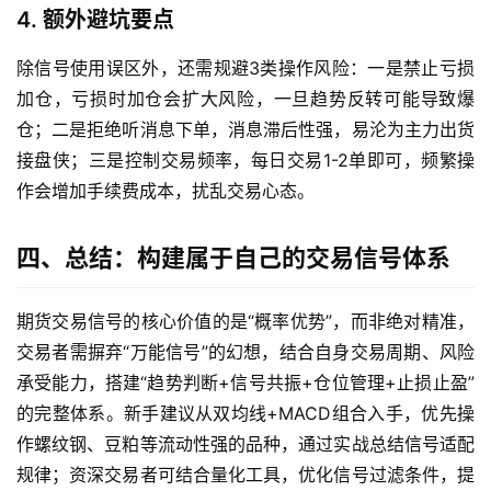
4. 额外避坑要点
除信号使用误区外，还需规避3类操作风险：一是禁止亏损
加仓，亏损时加仓会扩大风险，一旦趋势反转可能导致爆
仓；二是拒绝听消息下单，消息滞后性强，易沦为主力出货
接盘侠；三是控制交易频率，每日交易1-2单即可，频繁操
作会增加手续费成本，扰乱交易心态。
四、总结：构建属于自己的交易信号体系
期货交易信号的核心价值的是“概率优势”，而非绝对精准，
交易者需摒弃“万能信号”的幻想，结合自身交易周期、风险
承受能力，搭建“趋势判断+信号共振+仓位管理+止损止盈”
的完整体系。新手建议从双均线+MACD组合入手，优先操
作螺纹钢、豆粕等流动性强的品种，通过实战总结信号适配
规律；资深交易者可结合量化工具，优化信号过滤条件，提