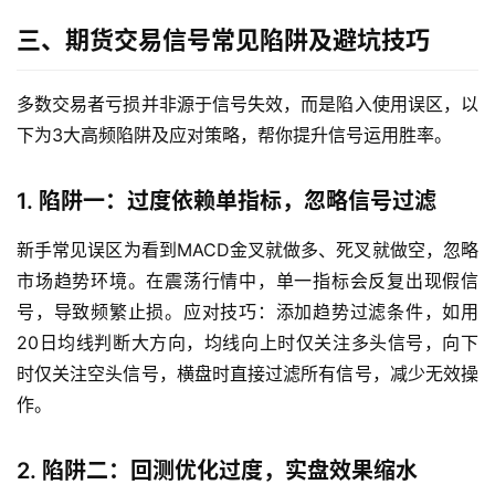
投
资
三、期货交易信号常见陷阱及避坑技巧
入
门
多数交易者亏损并非源于信号失效，而是陷入使用误区，以
下为3大高频陷阱及应对策略，帮你提升信号运用胜率。
1. 陷阱一：过度依赖单指标，忽略信号过滤
新手常见误区为看到MACD金叉就做多、死叉就做空，忽略
市场趋势环境。在震荡行情中，单一指标会反复出现假信
号，导致频繁止损。应对技巧：添加趋势过滤条件，如用
20日均线判断大方向，均线向上时仅关注多头信号，向下
时仅关注空头信号，横盘时直接过滤所有信号，减少无效操
作。
2. 陷阱二：回测优化过度，实盘效果缩水