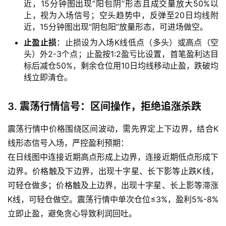
近，15分钟图出现“阳包阴”形态且成交量放大50%以
上，视为入场信号；空头趋势中，反弹至20日均线附
原
近，15分钟图出现“阴包阳”放量形态，可进场做空。
油
止盈止损
：止损设为入场K线低点（多头）或高点（空
直
头）外2-3个点；止盈按1:2盈亏比设置，首笔盈利达目
播
标后减仓50%，剩余仓位用10日均线移动止盈，跌破均
室
线立即清仓。
国
3. 震荡行情信号：区间操作，拒绝追涨杀跌
内
期
震荡行情中价格围绕区间波动，需先界定上下边界，结合K
货
线形态信号入场，严控盈利预期：
在日线图中连接近期高点形成上边界，连接近期低点形成下
国
边界。价格触及下边界，出现十字星、长下影等止跌K线，
际
可轻仓做多；价格触及上边界，出现十字星、长上影等滞涨
期
K线，可轻仓做空。震荡行情中单次仓位≤3%，盈利5%-8%
货
立即止盈，避免贪心导致利润回吐。