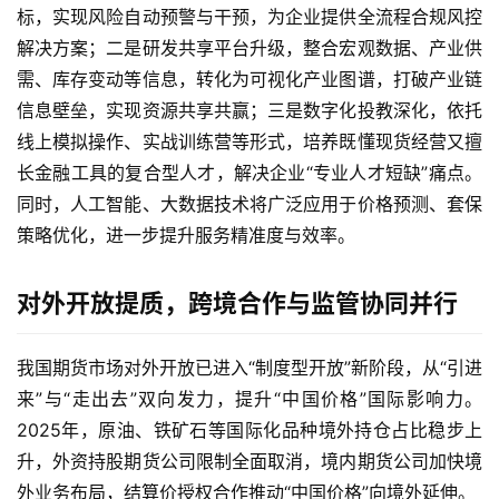
标，实现风险自动预警与干预，为企业提供全流程合规风控
户
解决方案；二是研发共享平台升级，整合宏观数据、产业供
需、库存变动等信息，转化为可视化产业图谱，打破产业链
原
信息壁垒，实现资源共享共赢；三是数字化投教深化，依托
油
期
线上模拟操作、实战训练营等形式，培养既懂现货经营又擅
货
长金融工具的复合型人才，解决企业“专业人才短缺”痛点。
直
同时，人工智能、大数据技术将广泛应用于价格预测、套保
播
策略优化，进一步提升服务精准度与效率。
室
对外开放提质，跨境合作与监管协同并行
原
油
期
我国期货市场对外开放已进入“制度型开放”新阶段，从“引进
货
来”与“走出去”双向发力，提升“中国价格”国际影响力。
行
2025年，原油、铁矿石等国际化品种境外持仓占比稳步上
情
升，外资持股期货公司限制全面取消，境内期货公司加快境
外业务布局，结算价授权合作推动“中国价格”向境外延伸。