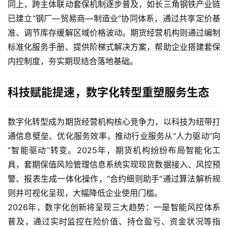
同上，跨主体联动套保机制逐步普及，如长三角钢铁产业链
已建立“钢厂—贸易商—制造业”协同体系，通过共享定价基
准、调节库存缓解区域价格波动。期货经营机构则通过编制
标准化服务手册、提供阶梯式解决方案，帮助企业搭建套保
内控制度，夯实期现结合落地基础。
科技赋能提速，数字化转型重塑服务生态
数字化转型成为期货经营机构核心竞争力，以科技为纽带打
通信息壁垒、优化服务效率，推动行业服务从“人力驱动”向
“智能驱动”转变。2025年，期货机构纷纷布局智能化工
具，套期保值风险管理信息系统实现现货数据接入、风控预
原
警、报表生成一体化操作，“合约细则助手”通过算法解析规
油
则并可视化呈现，大幅降低企业使用门槛。
期
2026年，数字化创新将呈现三大趋势：一是智能风控体系
货
普及，通过实时监控在险价值、持仓盈亏、资金状况等指
开