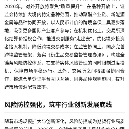
原
2026年，对外开放将聚焦“质量提升”：在品种开放上，证
油
监会持续扩大境内特定品种范围，推动聚酯产业链、新能源
直
播
金属等品种协同开放，以人民币计价的跨境套保工具逐步落
室
地，吸引更多国际产业客户参与；在机制优化上，交易所深
化结算价授权合作，推进交割服务“走出去”，优化境外投资
国
者接入机制，降低跨境交易成本；在监管协同上，同步完善
内
跨境监管框架，落实《衍生品交易监督管理办法》，构建全
期
链条风险防控体系，在支持实体风险管理的同时限制过度投
货
机，保障市场平稳运行。此外，交易所之间将加强协同合
作，推进仓单登记平台互联互通、同类品种规则趋同，提升
国
跨市场资源配置效率。
际
期
货
风险防控强化，筑牢行业创新发展底线
投
随着市场规模扩大与创新深化，风险防控成为期货行业高质
资