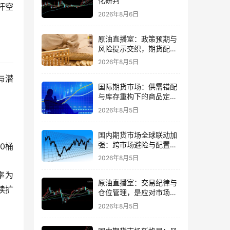
化研判
杆空
2026年8月6日
原油直播室：政策预期与
风险提示交织，期货配置
需理性
2026年8月5日
与潜
国际期货市场：供需错配
与库存重构下的商品定价
再平衡
2026年8月5日
国内期货市场全球联动加
强：跨市场避险与配置策
0桶
略调整
2026年8月5日
率为
原油直播室：交易纪律与
续扩
仓位管理，是应对市场噪
音的核心
2026年8月5日