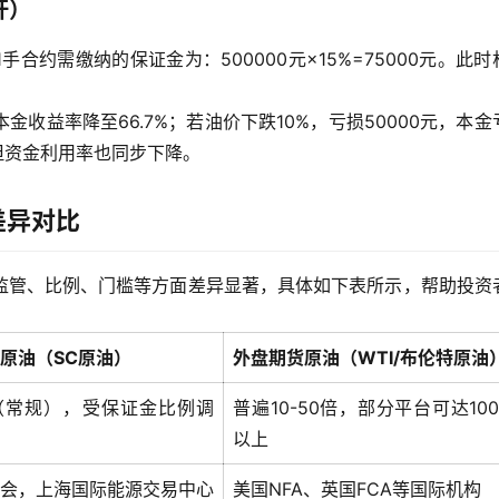
杆）
合约需缴纳的保证金为：500000元×15%=75000元。此时
本金收益率降至66.7%；若油价下跌10%，亏损50000元，本金
，但资金利用率也同步下降。
差异对比
监管、比例、门槛等方面差异显著，具体如下表所示，帮助投资
原油（SC原油）
外盘期货原油（WTI/布伦特原油
倍（常规），受保证金比例调
普遍10-50倍，部分平台可达10
以上
会，上海国际能源交易中心
美国NFA、英国FCA等国际机构