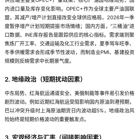
供应端主要受OPEC+产量政策、核心产油国地缘局势、国
原
油
内进口量及库存变化影响。OPEC+作为全球主要产油国联
期
盟，其减产/增产计划直接改变全球供应格局，2026年一季
货
度暂停增产计划短期提振市场情绪；国内方面，“三桶油”进
直
口数据、INE库存报告是跟踪供应的核心指标。需求端则聚
播
焦炼厂开工率、交通运输及化工行业需求，夏季驾车旺季、
室
冬季供暖需求会形成季节性波动，而制造业PMI、基建投资
规模则反映需求中长期景气度。
原
油
期
2. 地缘政治（短期扰动因素）
货
行
中东局势、红海航运通道安全、美俄制裁等事件易引发价格
情
剧烈波动。例如近期红海航运受阻影响国内原油到港预期，
巴以冲突升级时上海原油期货日内波动超5%，地缘政治风
原
险始终是短期价格波动的重要触发点。
油
直
3. 宏观经济与汇率（间接影响因素）
播