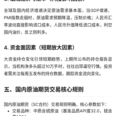
室
全球及国内经济增速决定原油需求基本面，当GDP增速、
PMI指数走弱时，原油需求预期降温，压制价格；人民币汇
国
率波动直接影响进口成本，人民币升值降低进口成本，利空
内
国内油价，反之则利多。
期
货
4. 资金面因素（短期放大因素）
国
大资金持仓变化引领短期趋势，上期所公布的持仓报告显
际
期
示，当机构净多头超过10万手时，往往出现逼空行情。投资
货
者需关注每周五发布的持仓数据，跟踪资金流向变化。
投
五、国内原油期货交易核心规则
资
入
国内原油期货（SC合约）交易规则明确，核心参数如下：
门
交易品种：中质含硫原油（基准品质API度32.0，硫含