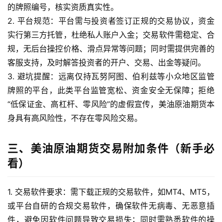
的牌照编号，核实资质真实性。
室
2. 平台规范：平台需与投资者签订正规的交易协议，资金
实行第三方托管，杜绝私人账户入金；交易软件需稳定、合
国
内
规，无后台操控价格、滑点异常等问题；同时需提供完善的
期
客服支持，及时解答投资者的开户、交易、出金等疑问。
货
3. 避坑提醒：远离仅持瓦努阿图、伯利兹等小众地区监管
牌照的平台，此类平台监管宽松、资金安全无保障；拒绝
国
“低保证金、高杠杆、零风险”的虚假宣传，美油原油期货本
际
身具有高风险性，不存在零风险交易。
期
货
三、美油原油期货交易附加条件（新手必
投
看）
资
入
1. 交易软件要求：需下载正规的交易软件，如MT4、MT5，
门
或平台自研的合规交易软件，确保软件无病毒、无恶意插
件，避免因软件问题导致交易损失；同时需熟悉软件的操