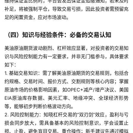
维持保证金比例时，平台会发出保证金追缴通知，若未及时
补足，将被强制平仓，导致交易亏损，因此投资者需预留充
足的闲置资金，应对市场波动。
（四）知识与经验条件：必备的交易认知
美油原油期货波动剧烈、杠杆效应显著，对投资者的交易知
识与风险控制能力有一定要求，并非无门槛参与，具体要求
如下：
1. 基础交易知识：需了解美油原油期货的交易规则，包括合
原
约规格、交易时间、报价方式、交割规则等核心内容；掌握
油
原油市场的价格影响因素，如OPEC+减产/增产决议、美国
期
EIA原油库存数据、美元汇率、地缘冲突、全球经济形势
货
等，能够初步判断价格波动方向。
开
2. 风险控制能力：知晓杠杆交易的“双刃剑”效应，盈利与亏
户
损会同步放大，需具备基本的风险控制意识，学会设置止
损、止盈，避免盲目交易、重仓操作；新手建议先通过模拟
原