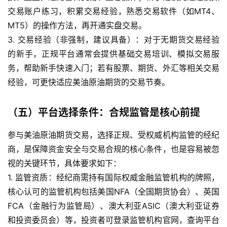
油
交易账户练习，积累交易经验，熟悉交易软件（如MT4、
期
MT5）的操作方法，再开通实盘交易。
货
3. 交易经验（非强制，建议具备）：对于无期货交易经验
直
的新手，正规平台通常会提供基础交易培训、模拟交易服
播
务，帮助新手快速入门；若有股票、期货、外汇等相关交易
室
经验，可更快适应美油原油期货的交易节奏。
原
油
（五）平台选择条件：合规监管是核心前提
期
货
参与美油原油期货交易，选择正规、受权威机构监管的经纪
行
商，是保障资金安全与交易合规的核心条件，也是容易被忽
情
视的关键环节，具体要求如下：
1. 监管资质：经纪商需持有国际权威金融监管机构的牌照，
原
核心认可的监管机构包括美国NFA（全国期货协会）、英国
油
FCA（金融行为监管局）、澳大利亚ASIC（澳大利亚证券
直
和投资委员会）等，投资者可登录监管机构官网，查询平台
播