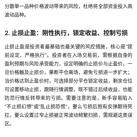
原
分散单一品种价格波动带来的风险，杜绝将全部资金投入高
油
波动品种。
直
播
室
2. 止损止盈：刚性执行，锁定收益、控制亏损
止损止盈是投资者最基础也最关键的风控措施，核心是“提
国
前设定、严格执行”。投资者在入场交易前，需根据自身的
内
期
盈利预期与风险承受能力，设定明确的止损价与止盈价，一
货
旦价格触及止损价，果断平仓离场，避免亏损进一步扩大；
当价格达到止盈价时，可选择部分平仓锁定收益，剩余仓位
国
可设置移动止损，跟随行情调整，既不错过后续收益，也能
际
防范行情反转带来的亏损。需要注意的是，新手容易陷入
期
“不止损幻想”或“乱止损恐慌”，要么亏损后抱有反弹期待死
货
扛，要么设置过窄止损被正常波动频繁扫损，需规避这类误
区。
投
资