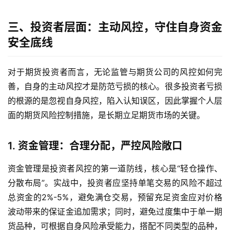
开
户
三、投资者层面：主动风控，守住自身资金
安全底线
原
油
期
对于期货投资者而言，无论监管与期货公司的风控如何完
货
善，自身的主动风控才是防范亏损的核心。很多投资者亏损
直
的根源的是忽视自身风控，陷入认知误区，因此掌握个人层
播
室
面的期货风险控制措施，是长期立足期货市场的关键。
原
1. 资金管理：合理分配，严控风险敞口
油
期
资金管理是投资者风控的第一道防线，核心是“轻仓操作、
货
分散布局”。实战中，投资者应坚持单笔交易的风险不超过
行
总资金的2%-5%，避免满仓交易，预留充足资金应对价格
情
波动带来的保证金追加需求；同时，避免过度集中于单一期
货品种，可根据自身风险承受能力，搭配不同类型的品种，