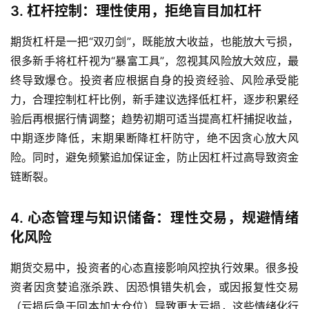
入
3. 杠杆控制：理性使用，拒绝盲目加杠杆
门
期货杠杆是一把“双刃剑”，既能放大收益，也能放大亏损，
很多新手将杠杆视为“暴富工具”，忽视其风险放大效应，最
终导致爆仓。投资者应根据自身的投资经验、风险承受能
力，合理控制杠杆比例，新手建议选择低杠杆，逐步积累经
验后再根据行情调整；趋势初期可适当提高杠杆捕捉收益，
中期逐步降低，末期果断降杠杆防守，绝不因贪心放大风
险。同时，避免频繁追加保证金，防止因杠杆过高导致资金
链断裂。
4. 心态管理与知识储备：理性交易，规避情绪
化风险
期货交易中，投资者的心态直接影响风控执行效果。很多投
资者因贪婪追涨杀跌、因恐惧错失机会，或因报复性交易
（亏损后急于回本加大仓位）导致更大亏损，这些情绪化行