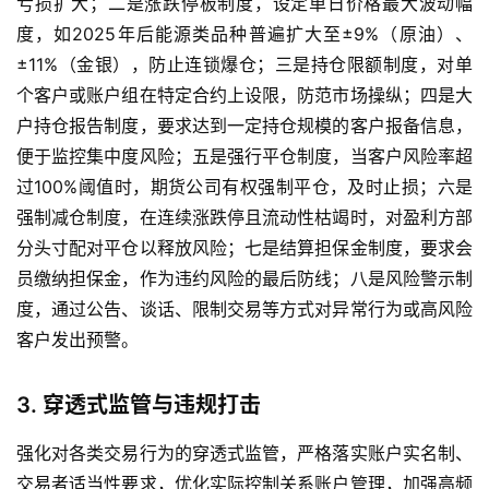
亏损扩大；二是涨跌停板制度，设定单日价格最大波动幅
度，如2025年后能源类品种普遍扩大至±9%（原油）、
±11%（金银），防止连锁爆仓；三是持仓限额制度，对单
个客户或账户组在特定合约上设限，防范市场操纵；四是大
户持仓报告制度，要求达到一定持仓规模的客户报备信息，
便于监控集中度风险；五是强行平仓制度，当客户风险率超
过100%阈值时，期货公司有权强制平仓，及时止损；六是
强制减仓制度，在连续涨跌停且流动性枯竭时，对盈利方部
分头寸配对平仓以释放风险；七是结算担保金制度，要求会
员缴纳担保金，作为违约风险的最后防线；八是风险警示制
度，通过公告、谈话、限制交易等方式对异常行为或高风险
客户发出预警。
3. 穿透式监管与违规打击
强化对各类交易行为的穿透式监管，严格落实账户实名制、
交易者适当性要求，优化实际控制关系账户管理，加强高频