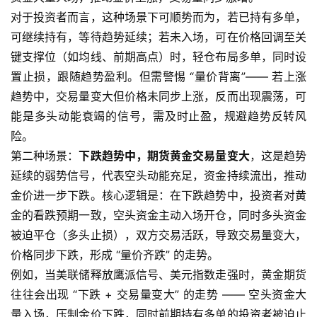
对于投资者而言，这种场景下可顺势而为，若已持有多单，
可继续持有，等待趋势延续；若未入场，可在价格回调至关
键支撑位（如均线、前期高点）时，轻仓布局多单，同时设
置止损，跟随趋势盈利。但需警惕 “量价背离”—— 若上涨
趋势中，交易量变大但价格未同步上涨，反而出现震荡，可
能是多头动能衰竭的信号，需及时止盈，规避趋势反转风
险。
第二种场景：
下跌趋势中，期货黄金交易量变大
，这是趋势
延续的弱势信号，代表空头动能充足，资金持续流出，推动
金价进一步下跌。核心逻辑是：在下跌趋势中，投资者对黄
金的看跌预期一致，空头资金主动入场开仓，同时多头资金
被迫平仓（多头止损），双方交易活跃，导致交易量变大，
价格同步下跌，形成 “量价齐跌” 的走势。
例如，当美联储释放鹰派信号、美元指数走强时，黄金期货
往往会出现 “下跌 + 交易量变大” 的走势 —— 空头资金大
量入场，压制金价下跌，同时前期持有多单的投资者被迫止