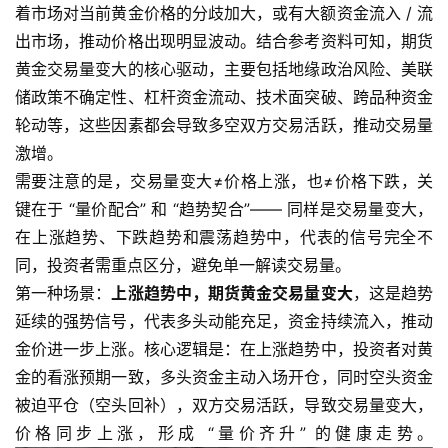
着市场对当前黄金价格的分歧加大，或有大额资金流入 / 流
出市场，推动价格出现明显波动。结合参考资料可知，期货
黄金交易量变大的核心驱动，主要包括地缘政治风险、美联
储政策不确定性、杠杆资金流动、技术面突破、跨品种资金
轮动等，这些因素都会导致多空双方交易活跃，推动交易量
激增。
需要注意的是，交易量变大≠价格上涨，也≠价格下跌，关
键在于 “量价配合” 和 “趋势契合”—— 同样是交易量变大，
在上涨趋势、下跌趋势和震荡趋势中，代表的信号完全不
同，投资者需重点区分，避免单一解读交易量。
第一种场景：
上涨趋势中，期货黄金交易量变大
，这是趋势
延续的强势信号，代表多头动能充足，资金持续流入，推动
金价进一步上涨。核心逻辑是：在上涨趋势中，投资者对黄
金的看涨预期一致，多头资金主动入场开仓，同时空头资金
被迫平仓（空头回补），双方交易活跃，导致交易量变大，
价格同步上涨，形成 “量价齐升” 的健康走势。