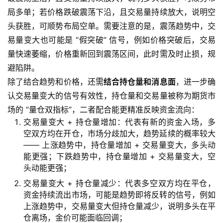
开
局多单；若价格跌破震荡下沿，且交易量持续放大，说明空
户
头获胜，可顺势布局空单。需要注意的是，震荡趋势中，交
易量变大也可能是 “假突破” 信号，例如价格突破后，交易
原
油
量快速萎缩，价格重新回到震荡区间，此时需及时止损，规
期
避陷阱。
货
除了结合趋势和价格，还需
结合持仓量和消息面
，进一步确
直
认交易量变大的信号有效性，持仓量和交易量被称为期货市
播
场的 “量仓双指标”，二者配合能更精准反映资金流向：
室
交易量变大 + 持仓量增加：代表有新的资金入场，多
空双方均在开仓，市场分歧加大，趋势延续的概率较大
原
—— 上涨趋势中，持仓量增加 + 交易量变大，多头动
油
能更强；下跌趋势中，持仓量增加 + 交易量变大，空
期
头动能更强；
货
交易量变大 + 持仓量减少：代表多空双方均在平仓，
行
资金持续流出市场，可能是趋势即将反转的信号，例如
情
上涨趋势中，交易量变大但持仓量减少，说明多头在平
仓离场，金价可能面临回调；