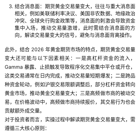
原
结合消息面：期货黄金交易量变大，往往与重大消息面
油
相关，例如美联储利率决议、美国非农数据、地缘政治
直
冲突、全球央行购金政策等，消息面的刺激会导致资金
播
集中入场，推动交易量激增，此时需结合消息面的方
室
向，解读交易量变大的信号，避免与消息面背离操作。
国
此外，结合 2026 年黄金期货市场的特点，期货黄金交易量
内
变大还可能与以下因素相关：一是高杠杆资金的流入，
期
Gamma 暴露、止损触发导致程序化交易集中平仓或开仓，
货
这类交易通常在日内完成，推动交易量短期爆发；二是跨品
种资金轮动，例如沪银交易限额调整后，部分杠杆资金转向
国
黄金市场，推动黄金交易量变大；三是高频做市商的被动交
际
易，在价格波动中，高频做市商持续报价，其交易行为也会
期
贡献额外成交量。
货
对于投资者而言，实操过程中解读期货黄金交易量变大，需
遵循三大核心原则：
投
资