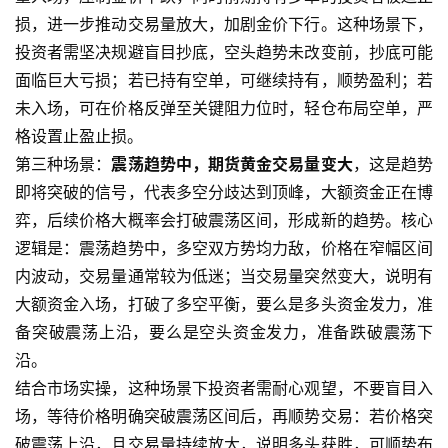
损，进一步推动交易量放大，加剧金价下行。这种场景下，
投资者需坚决规避盲目抄底，空头趋势未改变前，抄底可能
面临巨大亏损；若已持有空单，可继续持有，顺势盈利；若
未入场，可在价格反弹至关键阻力位时，轻仓布局空单，严
格设置止盈止损。
第三种场景：
震荡趋势中，期货黄金交易量变大
，这是趋势
即将突破的信号，代表多空分歧达到顶峰，大额资金正在博
弈，后续价格大概率会打破震荡区间，形成新的趋势。核心
逻辑是：震荡趋势中，多空双方势均力敌，价格在窄幅区间
内波动，交易量通常较为低迷；当交易量突然变大，说明有
大额资金入场，打破了多空平衡，要么是多头资金发力，准
备突破震荡上沿，要么是空头资金发力，准备跌破震荡下
原
沿。
油
结合市场实操，这种场景下投资者需耐心观望，不要盲目入
期
场，等待价格明确突破震荡区间后，再顺势交易：若价格突
货
破震荡上沿，且交易量持续放大，说明多头获胜，可顺势布