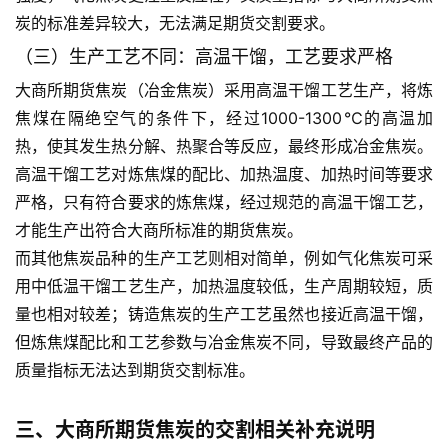
炭的标准差异较大，无法满足期货交割要求。
（三）生产工艺不同：高温干馏，工艺要求严格
大商所期货焦炭（冶金焦炭）采用高温干馏工艺生产，将炼
焦煤在隔绝空气的条件下，经过1000-1300℃的高温加
热，使其发生热分解、热聚合等反应，最终形成冶金焦炭。
原
高温干馏工艺对炼焦煤的配比、加热温度、加热时间等要求
油
严格，只有符合要求的炼焦煤，经过规范的高温干馏工艺，
期
才能生产出符合大商所标准的期货焦炭。
货
而其他焦炭品种的生产工艺则相对简单，例如气化焦炭可采
开
户
用中低温干馏工艺生产，加热温度较低，生产周期较短，质
量也相对较差；铸造焦炭的生产工艺虽然也接近高温干馏，
原
但炼焦煤配比和工艺参数与冶金焦炭不同，导致最终产品的
油
质量指标无法达到期货交割标准。
期
货
三、大商所期货焦炭的交割相关补充说明
直