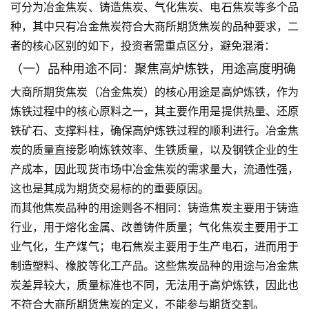
可分为冶金焦炭、铸造焦炭、气化焦炭、电石焦炭等多个品
种，其中只有冶金焦炭符合大商所期货焦炭的品种要求，二
者的核心区别的如下，投资者需重点区分，避免混淆：
（一）品种用途不同：聚焦高炉炼铁，用途高度明确
大商所期货焦炭（冶金焦炭）的核心用途是高炉炼铁，作为
炼铁过程中的核心原料之一，其主要作用是提供热量、还原
铁矿石、支撑料柱，确保高炉炼铁过程的顺利进行。冶金焦
炭的质量直接影响炼铁效率、生铁质量，以及钢铁企业的生
产成本，因此现货市场中冶金焦炭的需求量大，流通性强，
这也是其成为期货交易标的的重要原因。
而其他焦炭品种的用途则各不相同：铸造焦炭主要用于铸造
行业，用于熔化金属、改善铸件质量；气化焦炭主要用于工
业气化，生产煤气；电石焦炭主要用于生产电石，进而用于
制造塑料、橡胶等化工产品。这些焦炭品种的用途与冶金焦
炭差异较大，质量标准也不同，无法用于高炉炼铁，因此也
不符合大商所期货焦炭的定义，不能参与期货交割。