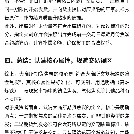
后（不含注销日）的4个自然日内到厂库提货，厂库应当在
同一期限内开始发货，并向货主提供对应货物的厂家质检报
告原件，作为结算质量升贴水的依据。
此外，出库时焦末含量不符合出库标准的，对超过标准的部
分，指定交割仓库会按照出库完成前一交易日最近月份焦炭
合约结算价，计算补偿金额，确保货主的合法权益。
四、总结：认清核心属性，规避交易误区
综上，大商所期货焦炭的核心是“符合大商所交割标准的冶
金焦炭”，其核心属性是标准化、可交割、用途明确（高炉
炼铁），与现货市场中的铸造焦炭、气化焦炭等其他品种有
本质区别。
对于投资者而言，认清大商所期货焦炭的定义，核心是明确
两点：一是期货焦炭的品种是冶金焦炭，而非其他类型的焦
炭；二是期货焦炭必须符合大商所规定的交割质量标准，质
量不达标则无法参与交割。只有理清这两个核心认知，才能