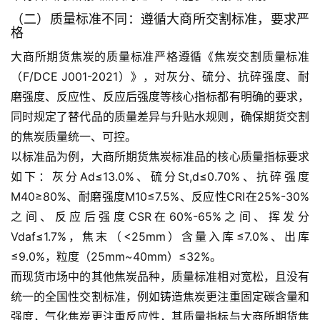
（二）质量标准不同：遵循大商所交割标准，要求严
格
大商所期货焦炭的质量标准严格遵循《焦炭交割质量标准
（F/DCE J001-2021）》，对灰分、硫分、抗碎强度、耐
磨强度、反应性、反应后强度等核心指标都有明确的要求，
同时规定了替代品的质量差异与升贴水规则，确保期货交割
的焦炭质量统一、可控。
以标准品为例，大商所期货焦炭标准品的核心质量指标要求
如下：灰分Ad≤13.0%、硫分St,d≤0.70%、抗碎强度
M40≥80%、耐磨强度M10≤7.5%、反应性CRI在25%-30%
之间、反应后强度CSR在60%-65%之间、挥发分
Vdaf≤1.7%，焦末（<25mm）含量入库≤7.0%、出库
≤9.0%，粒度（25mm~40mm）≤32%。
而现货市场中的其他焦炭品种，质量标准相对宽松，且没有
统一的全国性交割标准，例如铸造焦炭更注重固定碳含量和
强度，气化焦炭更注重反应性，其质量指标与大商所期货焦