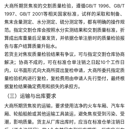
期
大商所期货焦炭的交割质量检验，遵循GB/T 1996、GB/T
货
1997、GB/T 2001等相关国家标准，试样的采取和制备、
焦末含量测定、水分测定、硫分测定等，都有明确的操作规
国
范。指定交割仓库会按照水分实测结果和交割质量标准，折
际
算成出库重量后足量发货，并依据仓单注册时的质量检验报
期
告与客户结算质量升贴水。
货
若货主对焦炭质量检验结果有争议，可与指定交割仓库协商
解决；协商不成的，可在标准仓单注销之日起10个工作日
投
内，以书面形式向大商所提出复检申请，大商所委托指定质
资
入
量检验机构进行复检，复检费用由申请人先行垫付，最终根
门
据复检结果确定费用和损失的承担方。
（三）运输与出库要求
大商所期货焦炭的运输，要求使用洁净的火车车厢、汽车车
厢、轮船船舱或其他运输工具装运，避免焦炭受到污染、受
潮，影响质量。货主从厂库出库时，应当在标准仓单注销日