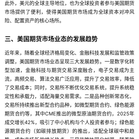
此外，美元的全球主导地位，也为全球投资者参与美国期货
内
市场提供了便利，使得美国期货市场成为全球资本对冲风
期
险、配置资产的核心场所。
货
三、美国期货市场业态的发展趋势
国
际
近年来，随着全球经济格局变化、金融科技发展和监管政策
期
货
调整，美国期货市场业态呈现三大发展趋势。一是数字化转
型加速，金融科技与期货交易深度融合，电子交易成为主
投
流，高频交易、算法交易广泛应用，提升了交易效率，降低
资
了交易成本；同时，交易所不断优化交易系统，提升系统稳
入
定性和承载力，适配海量交易需求。二是品种创新常态化，
门
交易所持续推出新型合约品种，如微型期货合约、绿色能源
期货合约等，其中CME推出的微型原油期货合约，2025年
成交增长42%，吸引了中小机构与个人投资者参与；绿色能
源期货合约（如碳排放期货）的推出，适配全球碳中和趋