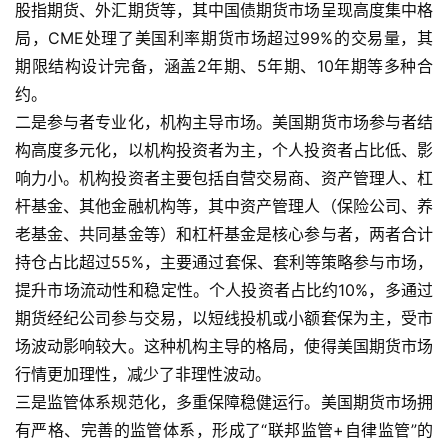
股指期货、外汇期货等，其中国债期货市场呈现高度集中格
局，CME处理了美国利率期货市场超过99%的交易量，其
期限结构设计完备，涵盖2年期、5年期、10年期等多种合
约。
二是参与者专业化，机构主导市场。美国期货市场参与者结
构高度多元化，以机构投资者为主，个人投资者占比低、影
响力小。机构投资者主要包括自营交易商、资产管理人、杠
原
杆基金、其他金融机构等，其中资产管理人（保险公司、养
油
老基金、共同基金等）和杠杆基金是核心参与者，两者合计
期
持仓占比超过55%，主要通过套保、套利等策略参与市场，
货
提升市场流动性和稳定性。个人投资者占比约10%，多通过
开
户
期货经纪公司参与交易，以短线投机或小额套保为主，受市
场波动影响较大。这种机构主导的格局，使得美国期货市场
原
行情更加理性，减少了非理性波动。
油
三是监管体系规范化，多重保障稳健运行。美国期货市场拥
期
有严格、完善的监管体系，形成了“联邦监管+自律监管”的
货