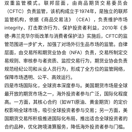
双重监管模式。联邦层面，由商品期货交易委员会
直
（CFTC）负责监管，该机构成立于1974年，是独立的联邦
播
室
监管机构，依据《商品交易法》（CEA），负责维护市场
integrity、打击欺诈行为、保护投资者利益，2010年《多
原
德-弗兰克华尔街改革与消费者保护法》实施后，CFTC的监
油
管范围进一步扩大，加强了对场外衍生品市场的监管。自律
期
层面，由交易所和期货业协会（NFA）负责，交易所制定交
货
易规则、审核参与者资质、监控交易行为，期货业协会负责
行
规范经纪公司和从业人员行为，形成了全方位的监管网络，
情
保障市场透明、公平、高效运行。
四是市场国际化，全球资本深度参与。美国期货市场是全球
原
最开放的期货市场之一，海外投资者参与广泛，国际化程度
油
直
高。一方面，其核心合约（如WTI原油、黄金期货）的定价
播
权影响全球市场，吸引全球投资者参与交易；另一方面，美
室
国期货交易所积极推进国际化布局，推出适合全球投资者的
合约品种，优化跨境清算服务，降低海外投资者参与门槛。
国