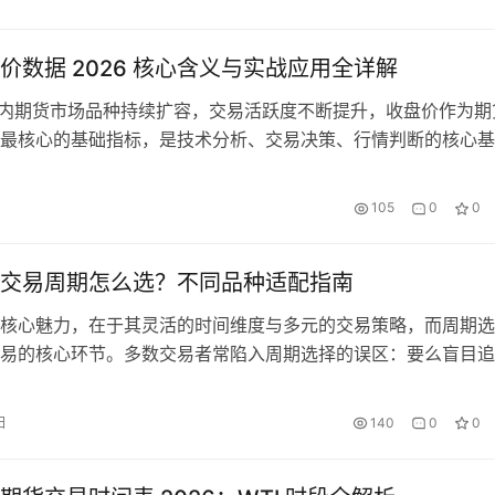
期货划清界限 金融期货的核心定义是以金融资产为标的的标准
要分为…
价数据 2026 核心含义与实战应用全详解
年国内期货市场品种持续扩容，交易活跃度不断提升，收盘价作为期
最核心的基础指标，是技术分析、交易决策、行情判断的核心基
新手投资者对期货收盘价的核心含义、与结算价的本质区别、实
乏清晰认知，甚至误将收盘价当作当日盈亏的计算依据，最终导
105
0
0
现偏差，造成不必要的亏损。本文全面解析 2026 年期货收盘
拆…
交易周期怎么选？不同品种适配指南
核心魅力，在于其灵活的时间维度与多元的交易策略，而周期选
易的核心环节。多数交易者常陷入周期选择的误区：要么盲目追
间价值损耗吞噬利润；要么长期持有忽视短期波动，错失交易机
从期权周期的核心逻辑出发，结合不同商品品种的特性，给出可
日
140
0
0
择方案，助力交易者精准匹配交易需求。 一、期权周期选择的
商品期权的…