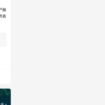
产融
济高
一篇