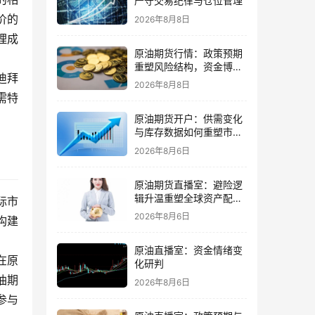
严守交易纪律与仓位管理
价的
2026年8月8日
理成
原油期货行情：政策预期
重塑风险结构，资金博弈
迪拜
更需谨慎
2026年8月8日
需特
原油期货开户：供需变化
与库存数据如何重塑市场
节奏
2026年8月6日
原油期货直播室：避险逻
辑升温重塑全球资产配置
际市
主线格局
2026年8月6日
构建
原油直播室：资金情绪变
在原
化研判
油期
2026年8月6日
参与