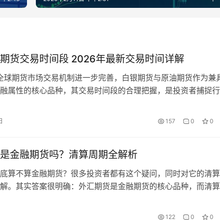
期货交易时间段 2026年最新交易时间详解
，全球期货市场交易机制进一步完善，白银期货与原油期货作为兼
融属性的核心品种，其交易时间段的合理把握，是投资者捕捉行
险的关键。不同交易所的交易时间存在差异，且受节假日、夏令
影响，交易时间段会有小幅变动。本文将详细梳理2026年国内
日
157
0
0
油期货的交易时间段，包括日盘、夜盘交易时间、集合竞价时间
休市…
是金融期货吗？清算周期全解析
底算不算金融期货？很多投资者都有这个疑问，同时对它的清算
解。其实答案很明确：外汇期货是金融期货的核心品种，而清算
所不同有清晰规则。下文用通俗语言，从属性分类、清算规则、
面，彻底讲清这两个核心问题。 一、先定调：外汇期货属于金
122
0
0