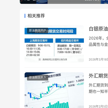
相关推荐
白银原油
原油期货开户
2026年
品属性与金
情、规避风
调整等因素
2026年3月18
际白银、原
以及节假日
外汇期货
原油期货开户
外汇期货到
期也一知半
期则因交易
程细节三方
2026年2月5日