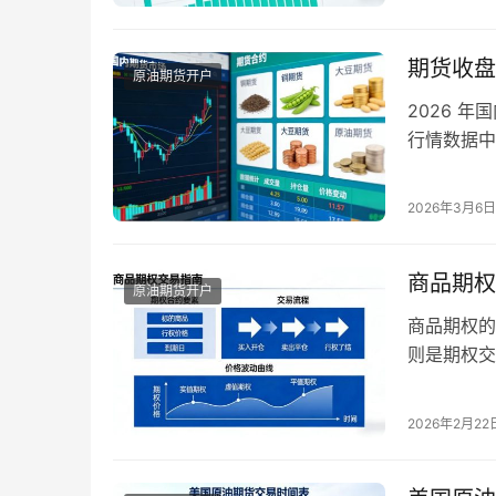
货，与商品
货合约，主
期货收盘
原油期货开户
2026 
行情数据中
石。但很多
应用方法缺
2026年3月6日
交易决策出
核心含义，
商品期权
原油期货开户
商品期权的
则是期权交
周期，被时
会。本文将
2026年2月22
地的周期选
底层逻辑 