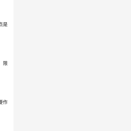
点是
。
。限
要作