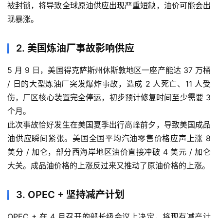
被封锁，将导致全球原油供应出现严重短缺，油价可能会出
现暴涨。
原
油
期
2. 美国炼油厂事故影响供应
货
开
5 月 9 日，美国得克萨斯州休斯敦地区一座产能达 37 万桶
户
/ 日的大型炼油厂突发爆炸事故，造成 2 人死亡、11 人受
伤，厂区核心装置完全停运，初步预计修复时间至少需要 3
原
个月。
油
此次事故恰好发生在美国夏季出行高峰前夕，导致美国成品
期
油供应瞬间紧张。美国全国平均汽油零售价格应声上涨 8
货
美分 / 加仑，部分西海岸地区油价直接冲破 4 美元 / 加仑
直
大关。成品油价格的上涨反过来又推动了原油价格的上涨。
播
室
3. OPEC + 坚持减产计划
原
油
OPEC + 在 4 月召开的部长级会议上决定，将现有减产计