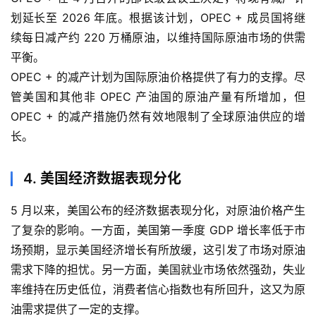
期
划延长至 2026 年底。根据该计划，OPEC + 成员国将继
货
续每日减产约 220 万桶原油，以维持国际原油市场的供需
行
平衡。
情
OPEC + 的减产计划为国际原油价格提供了有力的支撑。尽
管美国和其他非 OPEC 产油国的原油产量有所增加，但
原
OPEC + 的减产措施仍然有效地限制了全球原油供应的增
油
长。
直
播
室
4. 美国经济数据表现分化
国
5 月以来，美国公布的经济数据表现分化，对原油价格产生
内
了复杂的影响。一方面，美国第一季度 GDP 增长率低于市
期
场预期，显示美国经济增长有所放缓，这引发了市场对原油
货
需求下降的担忧。另一方面，美国就业市场依然强劲，失业
率维持在历史低位，消费者信心指数也有所回升，这又为原
国
油需求提供了一定的支撑。