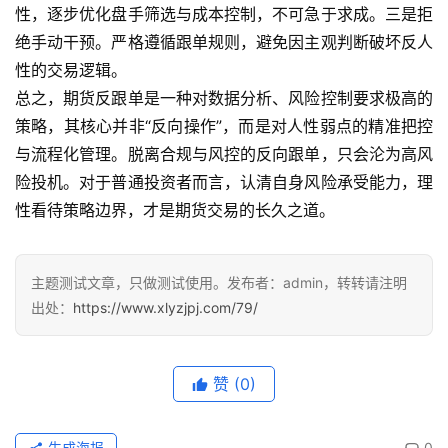
国
性，逐步优化盘手筛选与成本控制，不可急于求成。三是拒
内
绝手动干预。严格遵循跟单规则，避免因主观判断破坏反人
期
性的交易逻辑。
货
总之，期货反跟单是一种对数据分析、风险控制要求极高的
策略，其核心并非“反向操作”，而是对人性弱点的精准把控
国
际
与流程化管理。脱离合规与风控的反向跟单，只会沦为高风
期
险投机。对于普通投资者而言，认清自身风险承受能力，理
货
性看待策略边界，才是期货交易的长久之道。
投
资
主题测试文章，只做测试使用。发布者：admin，转转请注明
入
出处：
https://www.xlyzjpj.com/79/
门
赞
(0)
生成海报
0