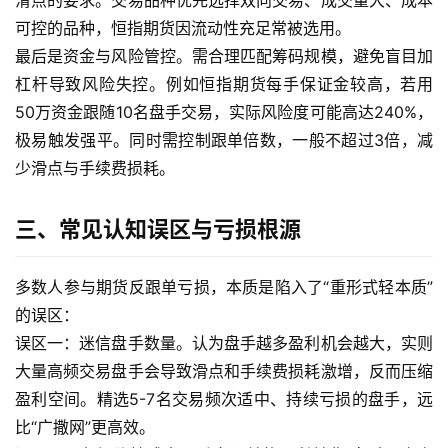
滑点的要求。交易品种优先选择双向交易、成交量大、成本
可控的品种，恒指期货因流动性充足常被选用。
最后是资金与风险管控。需合理匹配筹码规模，避免盲目加
杠杆导致风险失控。例如恒指期货每手保证金较高，若用
50万资金跟随10名盘手交易，实际风险度可能高达240%，
极易触发强平。同时需控制跟单倍数，一般不超过3倍，减
少滑点与手续费损耗。
原
油
三、常见认知误区与亏损根源
期
货
多数人参与期货反跟单亏损，本质是陷入了“重形式轻本质”
开
的误区：
户
误区一：迷信盘手数量。认为盘手越多盈利机会越大，实则
大量高频交易盘手会导致滑点和手续费损耗激增，反而压缩
原
油
盈利空间。精选5-7名交易频次适中、持续亏损的盘手，远
期
比“广撒网”更高效。
货