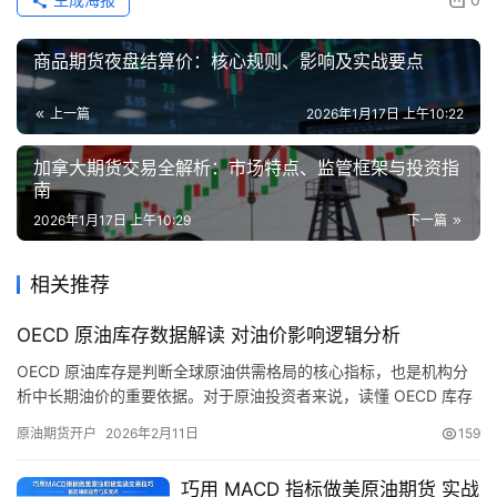
商品期货夜盘结算价：核心规则、影响及实战要点
上一篇
2026年1月17日 上午10:22
加拿大期货交易全解析：市场特点、监管框架与投资指
南
2026年1月17日 上午10:29
下一篇
相关推荐
OECD 原油库存数据解读 对油价影响逻辑分析
OECD 原油库存是判断全球原油供需格局的核心指标，也是机构分
析中长期油价的重要依据。对于原油投资者来说，读懂 OECD 库存
数据，理清库存与油价的联动关系，就能抓住油价运行的核心逻
原油期货开户
2026年2月11日
159
辑，避免被短期波动带偏。本文系统解读 OECD 原油库存数据，揭
秘其影响油价的完整机制，并给出实操交易思路。 OECD 是经济合
巧用 MACD 指标做美原油期货 实战
作与发展组织的简称，成员国多为发达经济体，是全球原…