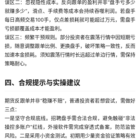
误区二：忽视隐性成本。反向跟单的盈利并非“盘手亏多少
直
就赚多少”，滑点、手续费等成本会持续吞噬利润。若盘手
播
每日高频交易100手，仅点差损耗就可能超过万元，需盘手
室
亏损额覆盖成本才能盈利。
误区三：频繁干预规则。部分投资者在震荡行情中因短期亏
原
油
损，随意调整跟单比例、更换盘手，破坏策略一致性，反而
期
加速本金损耗。须知震荡行情时长远超过单边行情，需保持
货
策略耐心。
行
情
四、合规提示与实操建议
原
油
期货反跟单并非“稳赚不赔”，普通投资者若想尝试，需做好
直
三点：
播
一是坚守合规底线。招聘盘手需合法合规，避免触碰“非法
室
操控多账户”红线，外接软件需完成穿透式备案，防范监管
风险。二是采用小资金测试。初期用少量资金验证策略有效