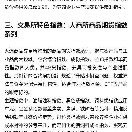
货价格相关度超0.98，为养殖企业生产决策提供精准指引。
原
油
三、交易所特色指数：大商所商品期货指数
期
系列
货
开
户
大连商品交易所推出的商品期货指数系列，聚焦农产品与工
业品两大领域，包含综合指数、成份指数、主题指数和单商
原
品指数四大类，共49只指数，兼具可投资性与产业适配
油
性。其创新的合约展期设计规避了升贴水损益问题，权重算
期
法与资金分配保持同构性，适合作为指数基金、ETF等产品
货
的跟踪标的。
直
播
主题指数中，油脂油料指数、黑色系指数、饲料类指数应用
室
广泛。黑色系指数覆盖焦炭、焦煤、铁矿石等品种，精准反
映钢铁产业链价格走势；饲料类指数则为畜牧养殖企业提供
原
成本对冲的参考基准，而定制化的猪饲料成本指数、蛋鸡养
油