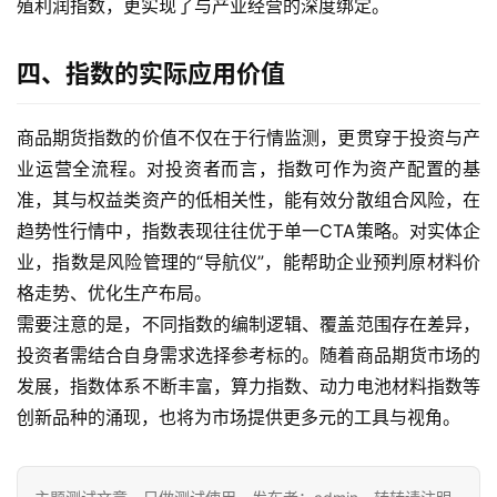
殖利润指数，更实现了与产业经营的深度绑定。
期
货
四、指数的实际应用价值
行
情
商品期货指数的价值不仅在于行情监测，更贯穿于投资与产
原
业运营全流程。对投资者而言，指数可作为资产配置的基
油
准，其与权益类资产的低相关性，能有效分散组合风险，在
直
趋势性行情中，指数表现往往优于单一CTA策略。对实体企
播
业，指数是风险管理的“导航仪”，能帮助企业预判原材料价
室
格走势、优化生产布局。
需要注意的是，不同指数的编制逻辑、覆盖范围存在差异，
国
投资者需结合自身需求选择参考标的。随着商品期货市场的
内
期
发展，指数体系不断丰富，算力指数、动力电池材料指数等
货
创新品种的涌现，也将为市场提供更多元的工具与视角。
国