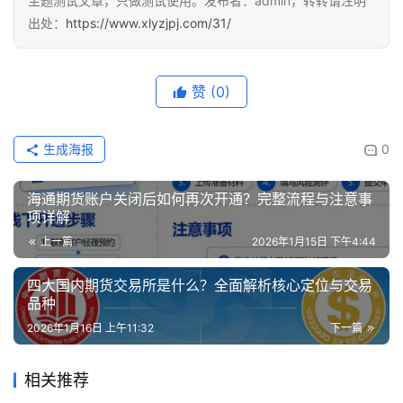
际
主题测试文章，只做测试使用。发布者：admin，转转请注明
期
出处：
https://www.xlyzjpj.com/31/
货
赞
(0)
投
资
入
生成海报
0
门
海通期货账户关闭后如何再次开通？完整流程与注意事
项详解
上一篇
2026年1月15日 下午4:44
四大国内期货交易所是什么？全面解析核心定位与交易
品种
2026年1月16日 上午11:32
下一篇
相关推荐