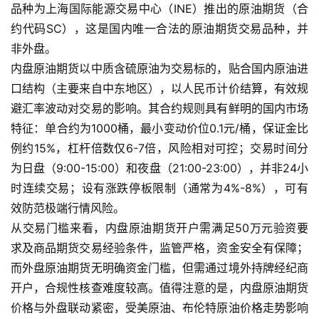
品种为上海国际能源交易中心（INE）推出的原油期货（合
约代码SC），这是国内唯一合法的原油期货交易品种，并
非外盘。
内盘原油期货以中质含硫原油为交易标的，贴合国内原油进
口结构（主要来自中东地区），以人民币计价结算，有效规
避汇率波动对交易的影响。其合约规则具有鲜明的国内市场
特征：单合约为1000桶，最小变动价位0.1元/桶，保证金比
例约15%，杠杆倍数仅6-7倍，风险相对可控；交易时间分
为日盘（9:00-15:00）和夜盘（21:00-23:00），并非24小
时连续交易；设有涨跌停板限制（通常为4%-8%），可有
效防范极端行情风险。
从交易门槛来看，内盘原油期货开户需满足50万元验资要
求及商品期货交易经验条件，监管严格，资金安全有保障；
而外盘原油期货无明确资金门槛，但需通过境外持牌经纪商
原
开户，合规性核查难度较高。值得注意的是，内盘原油期货
油
价格与外盘联动紧密，受美原油、布伦特原油价格走势影响