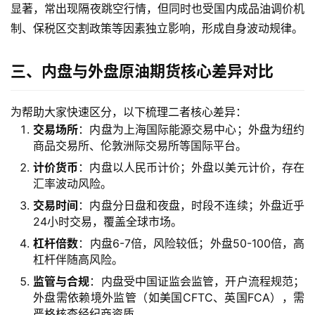
期
显著，常出现隔夜跳空行情，但同时也受国内成品油调价机
货
制、保税区交割政策等因素独立影响，形成自身波动规律。
开
户
三、内盘与外盘原油期货核心差异对比
原
油
为帮助大家快速区分，以下梳理二者核心差异：
期
交易场所
：内盘为上海国际能源交易中心；外盘为纽约
货
商品交易所、伦敦洲际交易所等国际平台。
直
计价货币
：内盘以人民币计价；外盘以美元计价，存在
播
汇率波动风险。
室
交易时间
：内盘分日盘和夜盘，时段不连续；外盘近乎
24小时交易，覆盖全球市场。
原
杠杆倍数
：内盘6-7倍，风险较低；外盘50-100倍，高
油
杠杆伴随高风险。
期
监管与合规
：内盘受中国证监会监管，开户流程规范；
货
外盘需依赖境外监管（如美国CFTC、英国FCA），需
行
严格核查经纪商资质。