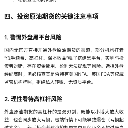
情
四、投资原油期货的关键注意事项
原
油
直
播
1. 警惕外盘黑平台风险
室
国内无官方直接开通外盘原油期货的渠道，部分机构打着
“低手续费、高杠杆、保本收益”幌子搭建黑平台，实则与投
国
内
资者对赌，存在资金挪用、盈利无法提现等风险。选择外盘
期
经纪商时，务必核查其是否持有美国NFA、英国FCA等权威
货
监管机构牌照，拒绝私人转账、无资质平台。
国
2. 理性看待高杠杆风险
际
期
外盘原油期货的高杠杆的是双刃剑，既能以小博大放大收
货
益，也会同步放大亏损，极端行情下可能导致爆仓（亏损超
过本金）。新手投资者建议控制单笔交易保证金不超过账户