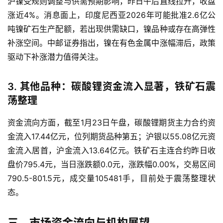
沪镍受规则调整与供需预期影响，昨日午后直线拉升，收盘
油
期
涨近4%。消息面上，印度尼西亚2026年可能批准2.6亿公
货
吨镍矿石生产配额，若出现供需缺口，镍品种或存在高弹性
行
补涨空间。中邮证券指出，镍在有色金属中涨幅滞后，政策
情
驱动下补涨潜力值得关注。
原
3. 其他品种：碳酸锂资金流入显著，铁矿石震
油
荡整理
直
播
资金流向方面，截至1月23日午盘，碳酸锂期货主力合约资
室
金流入17.44亿元，位列期货品种第五；沪银以55.08亿元资
金流入居首，沪金流入13.64亿元。铁矿石主连合约昨日收
国
内
盘价795.4元，当日涨跌额0.0元，涨跌幅0.00%，交易区间
期
790.5-801.5元，成交量105481手，目前处于震荡整理状
货
态。
国
三、市场资金流向与机构展望