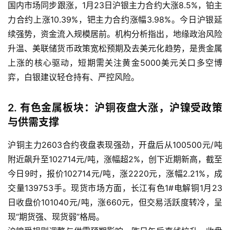
国内市场同步跟涨，1月23日沪银主力合约大涨8.5%，铂主
力合约上涨10.39%，钯主力合约涨幅3.98%。今日沪银延
原
续强势，资金流入规模居前。机构分析指出，地缘政治风险
油
升温、美联储货币政策宽松预期及去美元化趋势，是贵金属
期
上涨的核心驱动，短期需关注黄金5000美元关口多空博
货
开
弈，白银建议轻仓持有、严控风险。
户
2. 有色金属板块：沪铜夜盘大涨，沪镍受政策
原
与供需支撑
油
期
沪铜主力2603合约夜盘表现强劲，开盘后从100500元/吨
货
附近飙升至102714元/吨，涨幅超2%，创下近期新高，截至
直
今日9时，报价102714元/吨，涨2220元，涨幅2.21%，成
播
交量139753手。现货市场方面，长江有色1#电解铜1月23
室
日收盘价101040元/吨，涨660元，但交易活跃度转冷，呈
现“期货强、现货弱”格局。
原