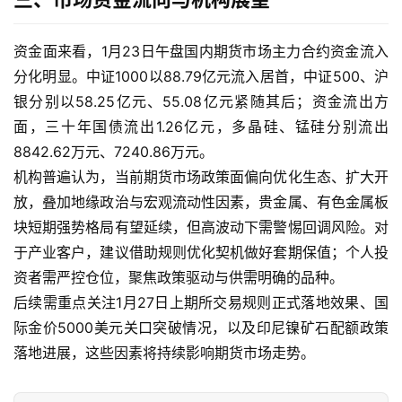
际
期
货
资金面来看，1月23日午盘国内期货市场主力合约资金流入
分化明显。中证1000以88.79亿元流入居首，中证500、沪
投
银分别以58.25亿元、55.08亿元紧随其后；资金流出方
资
面，三十年国债流出1.26亿元，多晶硅、锰硅分别流出
入
8842.62万元、7240.86万元。
门
机构普遍认为，当前期货市场政策面偏向优化生态、扩大开
放，叠加地缘政治与宏观流动性因素，贵金属、有色金属板
块短期强势格局有望延续，但高波动下需警惕回调风险。对
于产业客户，建议借助规则优化契机做好套期保值；个人投
资者需严控仓位，聚焦政策驱动与供需明确的品种。
后续需重点关注1月27日上期所交易规则正式落地效果、国
际金价5000美元关口突破情况，以及印尼镍矿石配额政策
落地进展，这些因素将持续影响期货市场走势。