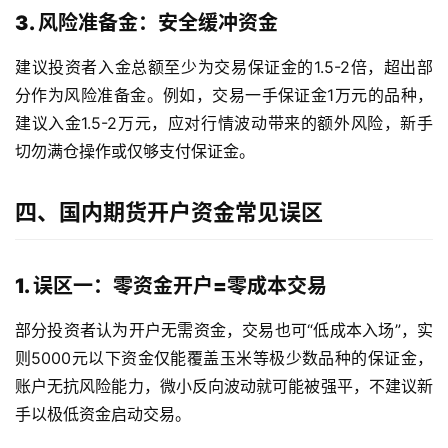
3. 风险准备金：安全缓冲资金
原
建议投资者入金总额至少为交易保证金的1.5-2倍，超出部
油
期
分作为风险准备金。例如，交易一手保证金1万元的品种，
货
建议入金1.5-2万元，应对行情波动带来的额外风险，新手
行
切勿满仓操作或仅够支付保证金。
情
四、国内期货开户资金常见误区
原
油
直
1. 误区一：零资金开户=零成本交易
播
室
部分投资者认为开户无需资金，交易也可“低成本入场”，实
则5000元以下资金仅能覆盖玉米等极少数品种的保证金，
国
账户无抗风险能力，微小反向波动就可能被强平，不建议新
内
手以极低资金启动交易。
期
货