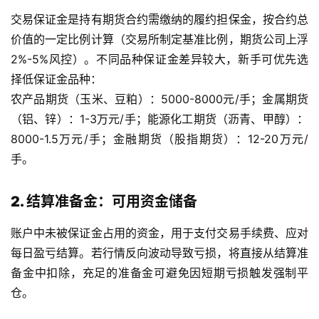
交易保证金是持有期货合约需缴纳的履约担保金，按合约总
价值的一定比例计算（交易所制定基准比例，期货公司上浮
2%-5%风控）。不同品种保证金差异较大，新手可优先选
择低保证金品种：
原
农产品期货（玉米、豆粕）：5000-8000元/手；金属期货
油
期
（铝、锌）：1-3万元/手；能源化工期货（沥青、甲醇）：
货
8000-1.5万元/手；金融期货（股指期货）：12-20万元/
开
手。
户
2. 结算准备金：可用资金储备
原
油
账户中未被保证金占用的资金，用于支付交易手续费、应对
期
每日盈亏结算。若行情反向波动导致亏损，将直接从结算准
货
备金中扣除，充足的准备金可避免因短期亏损触发强制平
直
仓。
播
室