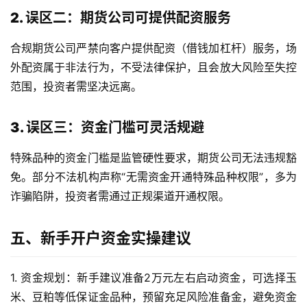
2. 误区二：期货公司可提供配资服务
国
合规期货公司严禁向客户提供配资（借钱加杠杆）服务，场
际
期
外配资属于非法行为，不受法律保护，且会放大风险至失控
货
范围，投资者需坚决远离。
投
3. 误区三：资金门槛可灵活规避
资
入
特殊品种的资金门槛是监管硬性要求，期货公司无法违规豁
门
免。部分不法机构声称“无需资金开通特殊品种权限”，多为
诈骗陷阱，投资者需通过正规渠道开通权限。
五、新手开户资金实操建议
1. 资金规划：新手建议准备2万元左右启动资金，可选择玉
米、豆粕等低保证金品种，预留充足风险准备金，避免资金