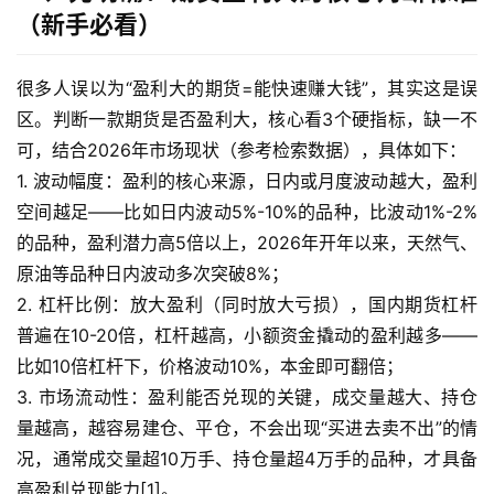
（新手必看）
很多人误以为“盈利大的期货=能快速赚大钱”，其实这是误
区。判断一款期货是否盈利大，核心看3个硬指标，缺一不
可，结合2026年市场现状（参考检索数据），具体如下：
1. 波动幅度：盈利的核心来源，日内或月度波动越大，盈利
空间越足——比如日内波动5%-10%的品种，比波动1%-2%
的品种，盈利潜力高5倍以上，2026年开年以来，天然气、
原油等品种日内波动多次突破8%；
2. 杠杆比例：放大盈利（同时放大亏损），国内期货杠杆
普遍在10-20倍，杠杆越高，小额资金撬动的盈利越多——
比如10倍杠杆下，价格波动10%，本金即可翻倍；
3. 市场流动性：盈利能否兑现的关键，成交量越大、持仓
量越高，越容易建仓、平仓，不会出现“买进去卖不出”的情
况，通常成交量超10万手、持仓量超4万手的品种，才具备
高盈利兑现能力[1]。