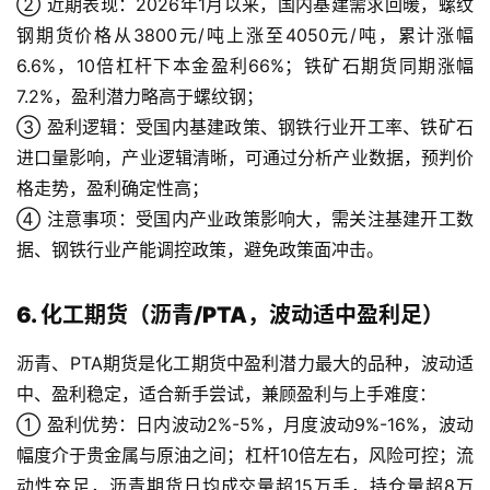
② 近期表现：2026年1月以来，国内基建需求回暖，螺纹
钢期货价格从3800元/吨上涨至4050元/吨，累计涨幅
原
油
6.6%，10倍杠杆下本金盈利66%；铁矿石期货同期涨幅
期
7.2%，盈利潜力略高于螺纹钢；
货
③ 盈利逻辑：受国内基建政策、钢铁行业开工率、铁矿石
行
进口量影响，产业逻辑清晰，可通过分析产业数据，预判价
情
格走势，盈利确定性高；
④ 注意事项：受国内产业政策影响大，需关注基建开工数
原
据、钢铁行业产能调控政策，避免政策面冲击。
油
直
播
6. 化工期货（沥青/PTA，波动适中盈利足）
室
沥青、PTA期货是化工期货中盈利潜力最大的品种，波动适
中、盈利稳定，适合新手尝试，兼顾盈利与上手难度：
国
内
① 盈利优势：日内波动2%-5%，月度波动9%-16%，波动
期
幅度介于贵金属与原油之间；杠杆10倍左右，风险可控；流
货
动性充足，沥青期货日均成交量超15万手，持仓量超8万