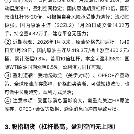
① 盈利优势：日内波动3%-8%，月度波动10%-20%，波
动幅度适中，盈利空间稳定；国内原油期货杠杆10倍，国际
原油杠杆15-20倍，可根据自身风险承受能力选择；流动性
极强，国内原油主连（SCZL2）1月28日成交量14.32万
手，持仓量4.82万手，建仓平仓无压力；
② 近期表现：2026年1月以来，原油价格先抑后扬，1月9
日至1月28日，国内原油主连从419.3元/桶上涨至460.3元/
桶，累计涨幅9.8%，若用10倍杠杆，本金可盈利98%；国
际WTI原油同期涨幅8.5%，盈利潜力同样可观；
③ 盈利逻辑：受地缘政治（美伊对峙）、OPEC+产量政
策、全球原油库存影响，价格趋势清晰，可做短线波段，也
可做中长期趋势，盈利方式灵活；
④ 注意事项：受国际消息面影响大，需重点关注EIA原油
库存、OPEC+会议等数据，避免消息面冲击导致亏损。
3. 股指期货（杠杆最高，盈利空间无上限）