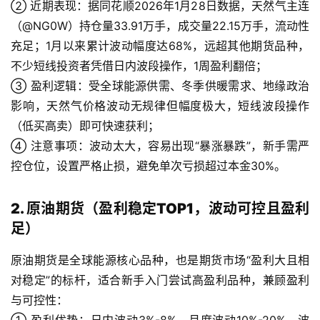
② 近期表现：据同花顺2026年1月28日数据，天然气主连
（@NG0W）持仓量33.91万手，成交量22.15万手，流动性
充足；1月以来累计波动幅度达68%，远超其他期货品种，
不少短线投资者凭借日内波段操作，1周盈利翻倍；
③ 盈利逻辑：受全球能源供需、冬季供暖需求、地缘政治
影响，天然气价格波动无规律但幅度极大，短线波段操作
（低买高卖）即可快速获利；
④ 注意事项：波动太大，容易出现“暴涨暴跌”，新手需严
控仓位，设置严格止损，避免单次亏损超过本金30%。
2. 原油期货（盈利稳定TOP1，波动可控且盈利
足）
原油期货是全球能源核心品种，也是期货市场“盈利大且相
对稳定”的标杆，适合新手入门尝试高盈利品种，兼顾盈利
与可控性：