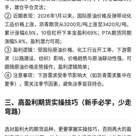
手，建仓平仓灵活；
国
② 近期表现：2026年1月以来，国际原油价格反弹带动化
际
工品价格上涨，沥青期货从3200元/吨上涨至3420元/吨，
期
累计涨幅6.9%，10倍杠杆下本金盈利69%；PTA期货同期
货
涨幅5.8%，盈利潜力可观；
③ 盈利逻辑：受国际原油价格、化工行业开工率、下游需
投
资
求（公路建设、纺织）影响，价格趋势与原油联动性强，可
入
跟随原油价格走势操作，盈利逻辑简单；
门
④ 注意事项：下游需求受季节影响大（如沥青需求集中在
夏季），需关注季节因素，避免淡季盲目持仓。
三、高盈利期货实操技巧（新手必学，少走
弯路）
选对盈利大的期货品种，更要掌握实操技巧，否则再大的盈