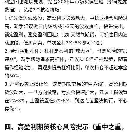
利空间也难以兑现，结合2026年市场实操经验（参考检索
数据），总结3个核心技巧：
1. 优先做短线波段：高盈利期货波动大，中长期持仓风险过
高，新手建议做日内短线或1-3天的波段操作，快进快出，
锁定盈利，避免盈利回吐；比如天然气期货，可抓住日内波
动波段，低买高卖，单次盈利3%-5%即可平仓；
2. 合理控制杠杆：杠杆是盈利的“放大器”，也是风险的“加
速器”，新手切勿追求高杠杆，建议从10倍杠杆起步，随着
操作经验增加，再逐步提高杠杆比例，单次持仓不超过本金
的30%；
3. 严格设置止损止盈：这是期货交易的“生命线”，高盈利期
货波动大，一旦方向做错，亏损会快速扩大，建议止损设置
在2%-3%，止盈设置在5%-8%，到达点位坚决执行，不心
存侥幸。
四、高盈利期货核心风险提示（重中之重，