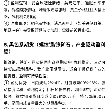
③ 盈利逻辑：受全球避险情绪、美元汇率、通胀水平影
响，价格趋势清晰，地缘政治紧张时，黄金价格往往大幅上
涨，盈利机会明确；
④ 注意事项：避险属性强，消息面冲击（如美联储政策、
原
地缘冲突）会导致短期波动加剧，需提前设置止损。
油
期
货
5. 黑色系期货（螺纹钢/铁矿石，产业驱动盈利
开
稳）
户
螺纹钢、铁矿石期货是国内商品期货中“盈利稳定、波动可
原
控”的高盈利品种，受产业周期驱动，适合了解钢铁产业的
油
投资者，盈利可持续性强：
期
① 盈利优势：日内波动2%-4%，月度波动10%-18%，波
货
动幅度温和，盈利稳定；杠杆10倍左右，风险适中；流动性
直
极强，螺纹钢期货日均成交量超100万手，持仓量超50万
播
手，是国内成交量最大的期货品种之一；
室