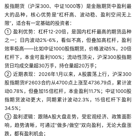
股指期货（沪深300、中证1000等）是金融期货中盈利最
大的品种，核心优势是“杠杆高、波动稳、盈利空间无上
限”，适合有一定基础的投资者：
① 盈利优势：杠杆12-20倍，是国内杠杆最高的期货品种
之一；日内波动2%-6%，看似不高，但叠加高杠杆，盈利
效率极高——比如中证1000股指期货，价格波动5%，20倍
杠杆下，本金可盈利100%；流动性顶尖，沪深300股指期
货日均成交量超30万手，持仓量超20万手；
② 近期表现：2026年1月以来，A股震荡上行，沪深300
股指期货IF2603合约从4700点上涨至4736.79点，累计波
动0.78%，但叠加15倍杠杆，本金盈利11.7%；中证1000股
指期货波动更大，同期累计波动2.3%，15倍杠杆下盈利
34.5%；
③ 盈利逻辑：跟随A股大盘走势，受宏观经济、政策面影
响，趋势清晰，可通过“做多/做空”双向盈利，无论大盘涨
跌，都有盈利机会；