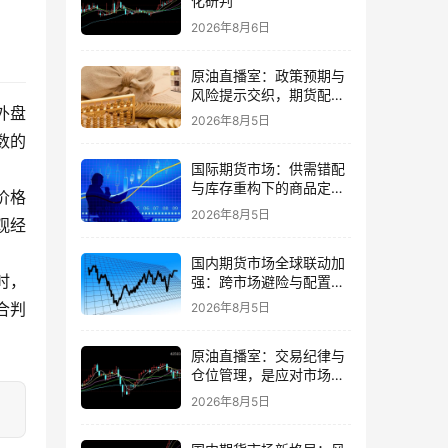
化研判
2026年8月6日
原油直播室：政策预期与
风险提示交织，期货配置
外盘
需理性
2026年8月5日
数的
国际期货市场：供需错配
与库存重构下的商品定价
价格
再平衡
2026年8月5日
观经
国内期货市场全球联动加
时，
强：跨市场避险与配置策
略调整
合判
2026年8月5日
原油直播室：交易纪律与
仓位管理，是应对市场噪
音的核心
2026年8月5日