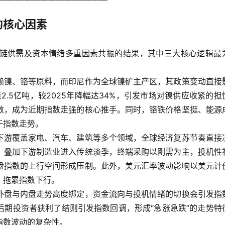
的核心因素
链供需及资本情绪多重因素共振的结果，其中三大核心逻辑最
赖镍、铬等原料，而印尼作为全球镍矿主产区，其政策变动直接
2.5亿吨，较2025年降幅达34%，引发市场对镍供应收紧的担
数，成为近期指数走强的核心推手。同时，铬铁价格坚挺、能源
于指数走势。
下游覆盖家电、汽车、建筑等多个领域，全球经济复苏节奏直接
，叠加下游制造业进入传统淡季，终端采购以刚需为主，投机性
盘指数的上行空间形成压制。此外，美元汇率波动影响以美元计
，拖累指数下行。
外盘与内盘走势高度绑定，资金流向与投机情绪的切换会引发指
后期投资者获利了结则引发指数回调，形成“急涨急跌”的走势特
指数波动的复杂性。