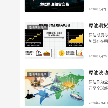
行的仿真交
是熟悉交易
2026年5月7日
金亏损的风
模拟交易体
原油期货
原油期货开户
原油期货与
势既存在明
更好把握市
方面全面解
2026年2月26
段性分化的
应。国际原
原油波动
原油期货开户
原油作为全
乃至全球经
波动规律，
市场供需、
2026年2月4日
期波动幅度