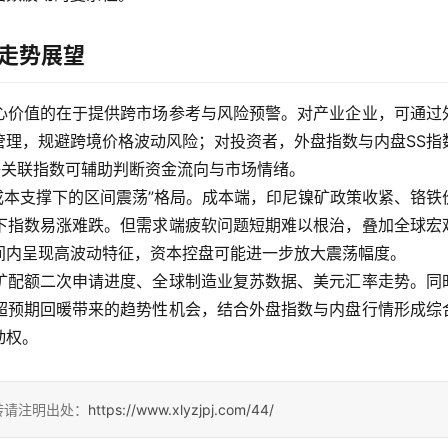
年走势展望
心价值的在于提供跨市场参考与风险预警。对产业企业，可通过
管理，规避跨境价格波动风险；对投资者，外盘指数与内盘SS指
等关联指数可辅助判断资金流向与市场情绪。
“成本支撑下的区间震荡”格局。成本端，印尼镍矿政策收紧、铬铁
下指数易涨难跌。但需求端疲软问题短期难以根治，叠加全球宏
间内呈现高波动特征，资本控盘可能进一步放大震荡幅度。
矿配额二次申请进度、全球制造业复苏数据、美元汇率走势。同
超预期回暖带来的趋势性机会，结合外盘指数与内盘行情形成综
动权。
转请注明出处：
https://www.xlyzjpj.com/44/