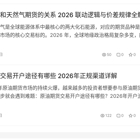
原油波动范…
和天然气期货的关系 2026 联动逻辑与价差规律全
气是全球能源体系中最核心的两大化石能源，对应的期货品种是
市场的核心交易标的。2026 年，全球地缘政治格局复杂多变，
持续加快，原油期货与天然气期货的价格联动关系呈现出新的特
存在深度绑定的同向联动，也因自身供需格局差异出现阶段性走
0日
50
0
0
能源期货投资者而言，精准把握二者的核心关系、联动逻辑与价
定交易策…
交易开户途径有哪些 2026年正规渠道详解
6年原油期货市场的持续火爆，越来越多的投资者想要参与原油期
步就会遇到难题：原油期货交易开户途径有哪些？2026年开户
？哪些渠道是正规合法的？如何避免踩坑？本文将结合2026年
最新政策和流程，全面详解正规开户途径，帮你顺利完成开户，
日
122
0
0
。 首先需要明确：国内原油期货的唯一合法交易场所是上海国