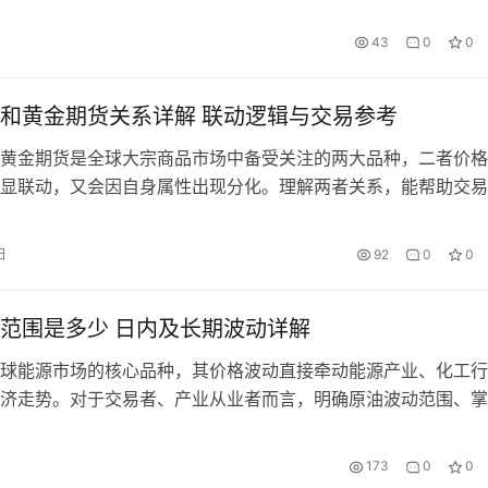
易操作。对于想要参与原油期货交易的新手投资者而言，虚拟交
规则、积累实操经验、测试交易策略的核心工具，无需承担真实
43
0
0
险，是入门原油期货市场的必经之路。2026 年，国内期货市场
系持续…
和黄金期货关系详解 联动逻辑与交易参考
黄金期货是全球大宗商品市场中备受关注的两大品种，二者价格
显联动，又会因自身属性出现分化。理解两者关系，能帮助交易
场节奏、优化资产配置，本文从联动逻辑、影响因素、实操参考
析。 一、原油与黄金的核心联动逻辑 两者长期呈现正相关为主
日
92
0
0
走势，核心联动逻辑围绕三大因素展开。 第一，美元计价的锚
油与…
范围是多少 日内及长期波动详解
球能源市场的核心品种，其价格波动直接牵动能源产业、化工行
济走势。对于交易者、产业从业者而言，明确原油波动范围、掌
是把控风险、把握交易时机的关键。原油波动范围并非固定值，
宏观环境、交易品种、突发事件等多重因素影响，日内、短期、
173
0
0
差异显著，国际与国内原油市场的波动特征也各有不同。下面将