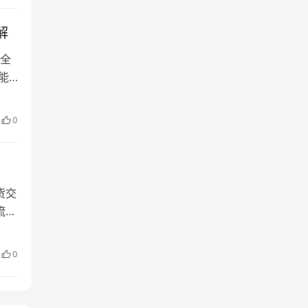
解
全
能
势
0
差
货交
流程
原油
安
0
际能