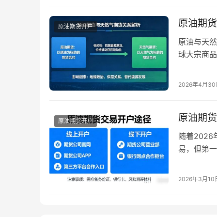
多维度拆解
原油期货
原油期货开户
原油与天然
球大宗商品
源转型进程
征，二者既
2026年4月3
分化。对于
规律，是制
原油期货
原油期货开户
随着202
易，但第一
有什么变化
期货开户的
2026年3月10
全参与交易
源交易…