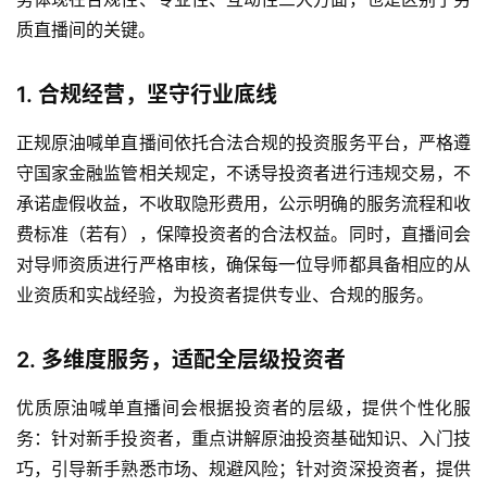
室
质直播间的关键。
原
1. 合规经营，坚守行业底线
油
期
正规原油喊单直播间依托合法合规的投资服务平台，严格遵
货
守国家金融监管相关规定，不诱导投资者进行违规交易，不
行
承诺虚假收益，不收取隐形费用，公示明确的服务流程和收
情
费标准（若有），保障投资者的合法权益。同时，直播间会
对导师资质进行严格审核，确保每一位导师都具备相应的从
原
油
业资质和实战经验，为投资者提供专业、合规的服务。
直
播
2. 多维度服务，适配全层级投资者
室
优质原油喊单直播间会根据投资者的层级，提供个性化服
国
务：针对新手投资者，重点讲解原油投资基础知识、入门技
内
巧，引导新手熟悉市场、规避风险；针对资深投资者，提供
期