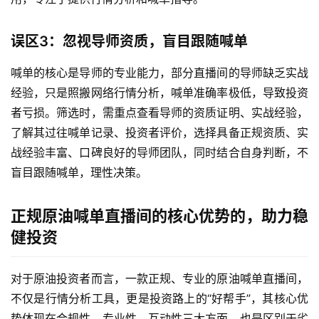
误区3：忽视导师资质，盲目跟随喊单
喊单的核心是导师的专业能力，部分直播间的导师缺乏实战
经验，只是照搬网络行情分析，喊单准确率极低，导致投资
原
者亏损。筛选时，需重点查看导师的资质证明、实战经验，
油
了解其过往喊单记录、投资者评价，选择具备正规资质、实
期
战经验丰富、口碑良好的导师团队，同时结合自身判断，不
货
开
盲目跟随喊单，理性决策。
户
正规原油喊单直播间的核心优势的，助力稳
原
健投资
油
期
货
对于原油投资者而言，一款正规、专业的原油喊单直播间，
直
不仅是行情分析工具，更是投资路上的“好帮手”，其核心优
播
势体现在合规性、专业性、互动性三大方面，也是区别于劣