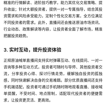
精准的行情解读、进阶技巧教学，助力其优化交易策略、提
货
升收益；针对大额投资者，提供一对一专属指导，结合其投
资需求和风险承受能力，定制个性化交易方案，全方位满足
国
不同投资者的需求。此外，直播间还会推送原油市场资讯、
际
期
行业动态、政策解读等内容，让投资者全面了解市场，精准
货
把握投资趋势。
投
3. 实时互动，提升投资体验
资
入
正规原油喊单直播间支持实时弹幕互动、在线提问、一对一
门
咨询等多种互动方式，投资者可随时与导师、其他投资者交
流，分享投资心得、探讨行情走势，缓解独自投资的孤独
感，同时快速解决自身的交易难题。部分优质直播间还支持
手机端适配，投资者可通过手机随时随地观看直播、接收喊
单提醒，不受时间、地点限制，适配现代投资者的便捷需
求，让投资更灵活、更高效。