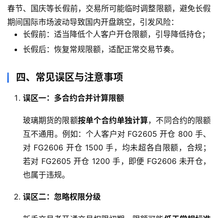
行
春节、国庆等长假前，交易所可能临时调整限额，避免长假
情
期间国际市场波动导致国内开盘跳空，引发风险：
长假前：适当降低个人客户开仓限额，引导降低持仓；
原
长假后：恢复常规限额，适配正常交易节奏。
油
直
四、常见误区与注意事项
播
室
误区一：多合约合并计算限额
国
玻璃期货的限额
按单个合约单独计算
，不同合约的限额
内
互不通用。例如：个人客户对 FG2605 开仓 800 手、
期
对 FG2606 开仓 1500 手，均未超各自限额，合规；
货
若对 FG2605 开仓 1200 手，即便 FG2606 未开仓，
也属于违规。
国
际
误区二：忽略权限分级
期
货