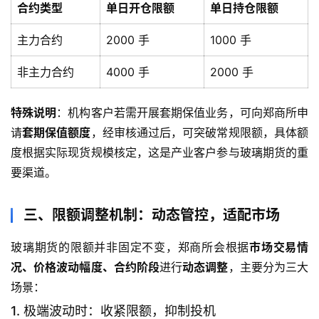
合约类型
单日开仓限额
单日持仓限额
主力合约
2000 手
1000 手
非主力合约
4000 手
2000 手
特殊说明
：机构客户若需开展套期保值业务，可向郑商所申
请
套期保值额度
，经审核通过后，可突破常规限额，具体额
度根据实际现货规模核定，这是产业客户参与玻璃期货的重
要渠道。
三、限额调整机制：动态管控，适配市场
玻璃期货的限额并非固定不变，郑商所会根据
市场交易情
况、价格波动幅度、合约阶段
进行
动态调整
，主要分为三大
场景：
原
1. 极端波动时：收紧限额，抑制投机