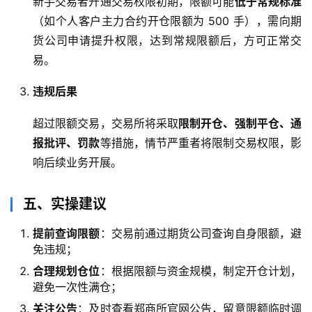
新手交易者开通交易权限初期，限额可能
低于常规标准
（如个人客户主力合约开仓限额为 500 手），需向期
投
货公司申请提升权限，达到常规限额后，方可正常交
资
易。
入
门
违规后果
超过限额交易，交易所将采取
限制开仓、强制平仓、通
报批评、罚款
等措施，情节严重者将限制交易权限，影
响后续业务开展。
五、实操建议
提前查询限额
：交易前通过期货公司查询自身限额，避
免违规；
合理规划仓位
：根据限额与资金规模，制定开仓计划，
避免一次性满仓；
关注公告
：及时查看郑商所官网公告，留意限额临时调