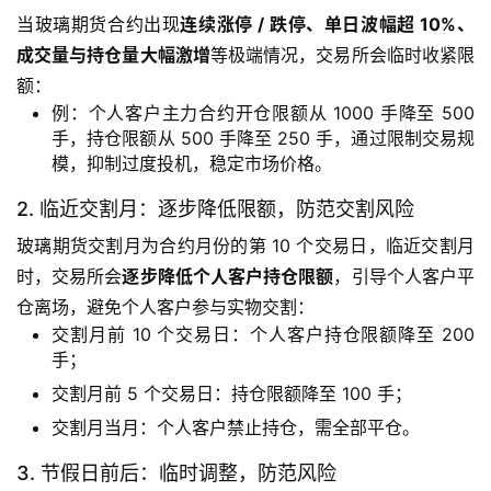
油
当玻璃期货合约出现
连续涨停 / 跌停、单日波幅超 10%、
期
成交量与持仓量大幅激增
等极端情况，交易所会临时收紧限
货
额：
开
例：个人客户主力合约开仓限额从 1000 手降至 500
户
手，持仓限额从 500 手降至 250 手，通过限制交易规
模，抑制过度投机，稳定市场价格。
原
油
2. 临近交割月：逐步降低限额，防范交割风险
期
玻璃期货交割月为合约月份的第 10 个交易日，临近交割月
货
时，交易所会
逐步降低个人客户持仓限额
，引导个人客户平
直
仓离场，避免个人客户参与实物交割：
播
交割月前 10 个交易日：个人客户持仓限额降至 200
室
手；
交割月前 5 个交易日：持仓限额降至 100 手；
原
油
交割月当月：个人客户禁止持仓，需全部平仓。
期
3. 节假日前后：临时调整，防范风险
货