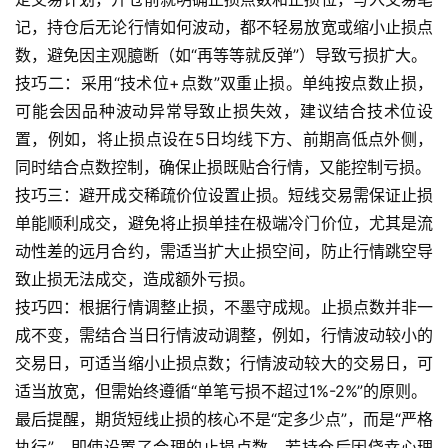
记，持仓后无论行情如何波动，都不轻易放宽或缩小止损点
国
数，避免因主观臆断（如“再等等就反弹”）导致亏损扩大。
际
技巧二：采用“技术位+点数”双重止损。单纯按点数止损，
期
可能会因品种波动异常导致止损失效，建议结合技术位设
货
置，例如，将止损点设在5日均线下方、前期高低点外侧，
同时结合点数控制，确保止损既贴合行情，又能控制亏损。
投
技巧三：避开成交稀疏价位设置止损。短线交易需保证止损
资
单能顺利成交，避免将止损单挂在极端冷门价位，尤其是流
入
动性差的远月合约，需适当扩大止损空间，防止行情跳空导
门
致止损无法成交，造成额外亏损。
技巧四：根据行情调整止损，不墨守成规。止损点数并非一
成不变，需结合当日行情波动调整，例如，行情波动较小的
交易日，可适当缩小止损点数；行情波动较大的交易日，可
适当放宽，但需始终遵循“单笔亏损不超过1%-2%”的原则。
最后提醒，期货短线止损的核心不是“定多少点”，而是“严格
执行”。即使设置了合理的止损点数，若持仓后因侥幸心理