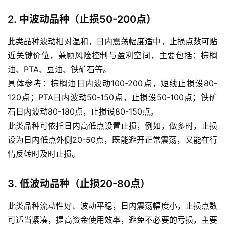
2. 中波动品种（止损50-200点）
此类品种波动相对温和，日内震荡幅度适中，止损点数可贴
近关键价位，兼顾风险控制与盈利空间，主要包括：棕榈
原
油、PTA、豆油、铁矿石等。
油
具体参考：棕榈油日内波动100-200点，短线止损设80-
期
120点；PTA日内波动50-150点，止损设50-100点；铁矿
货
开
石日内波动80-180点，止损设80-150点。
户
此类品种可依托日内高低点设置止损，例如，做多时，止损
设为日内低点外侧20-50点，既能避开正常震荡，又能在行
原
情反转时及时止损。
油
期
3. 低波动品种（止损20-80点）
货
直
此类品种流动性好、波动平稳，日内震荡幅度小，止损点数
播
可适当紧凑，提高资金使用效率，避免不必要的亏损，主要
室