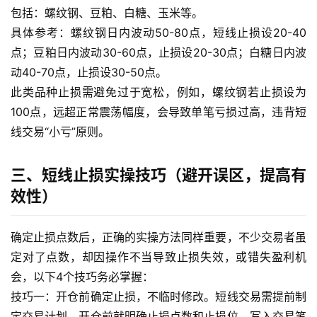
包括：螺纹钢、豆粕、白糖、玉米等。
具体参考：螺纹钢日内波动50-80点，短线止损设20-40
原
油
点；豆粕日内波动30-60点，止损设20-30点；白糖日内波
期
动40-70点，止损设30-50点。
货
此类品种止损需避免过于宽松，例如，螺纹钢若止损设为
行
100点，远超正常震荡幅度，会导致单笔亏损过高，违背短
情
线交易“小亏”原则。
原
三、短线止损实操技巧（避开误区，提高有
油
直
效性）
播
室
确定止损点数后，正确的实操方法同样重要，不少交易者虽
定对了点数，却因操作不当导致止损失效，或错失盈利机
国
会，以下4个技巧务必掌握：
内
技巧一：开仓前确定止损，不临时修改。短线交易需提前制
期
货
定交易计划，开仓前就明确止损点数和止损位，写入交易笔