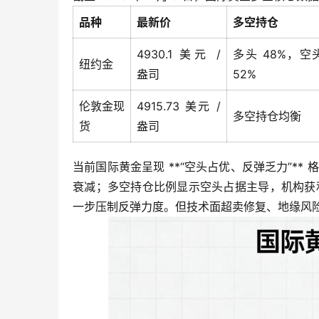
品种
最新价
多空持仓
4930.1 美元 /
多头 48%，空
纽约金
盎司
52%
伦敦金现
4915.73 美元 /
多空持仓均衡
货
盎司
当前国际黄金呈现 **“空头占优、反弹乏力”** 
衰减；多空持仓比例显示空头占据主导，机构获利
一步压制反弹力度。但技术面超卖修复、地缘风