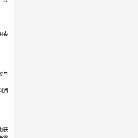
用
卖
议与
利润
由获