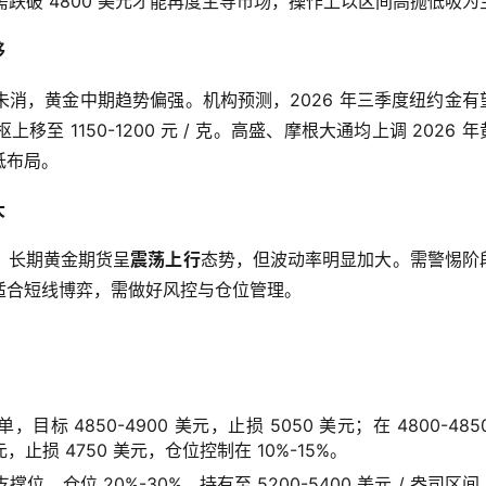
头需跌破 4800 美元才能再度主导市场，操作上以区间高抛低吸为
移
消，黄金中期趋势偏强。机构预测，2026 年三季度纽约金有
枢上移至 1150-1200 元 / 克。高盛、摩根大通均上调 2026 
低布局。
大
，长期黄金期货呈
震荡上行
态势，但波动率明显加大。需警惕阶
适合短线博弈，需做好风控与仓位管理。
，目标 4850-4900 美元，止损 5050 美元；在 4800-485
元，止损 4750 美元，仓位控制在 10%-15%。
位，仓位 20%-30%，持有至 5200-5400 美元 / 盎司区