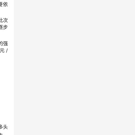
要依
此次
逐步
的强
 /
多头