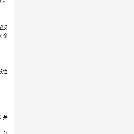
主。
望反
年黄金
段性
0 美
间，分