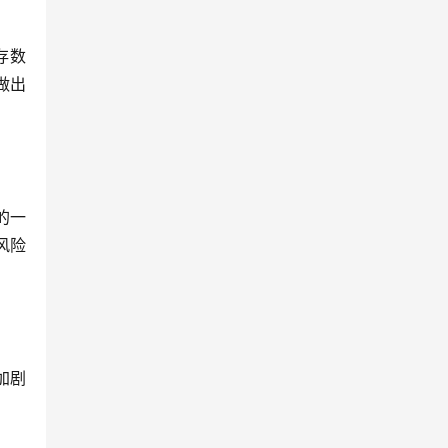
存数
做出
的一
风险
加剧