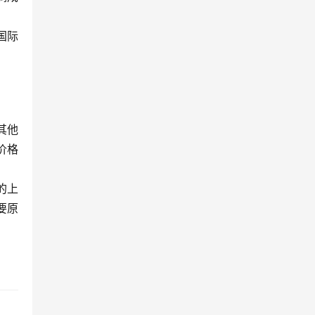
国际
其他
价格
的上
要原