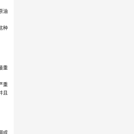
原油
这种
最重
严重
并且
调成