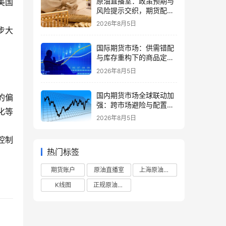
原油直播室：政策预期与
美国
风险提示交织，期货配置
需理性
2026年8月5日
步大
。
国际期货市场：供需错配
与库存重构下的商品定价
再平衡
2026年8月5日
国内期货市场全球联动加
的偏
强：跨市场避险与配置策
化等
略调整
2026年8月5日
控制
热门标签
期货账户
原油直播室
上海原油期货
K线图
正规原油直播室