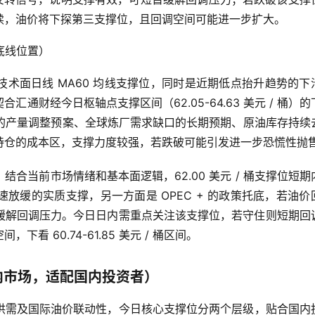
续，油价将下探第三支撑位，且回调空间可能进一步扩大。
，底线位置）
术面日线 MA60 均线支撑位，同时是近期低点抬升趋势的下
通财经今日枢轴点支撑区间（62.05-64.63 美元 / 桶）的
启动的产量调整预案、全球炼厂需求缺口的长期预期、原油库存持续
持仓的成本区，支撑力度较强，若跌破可能引发进一步恐慌性抛
。结合当前市场情绪和基本面逻辑，62.00 美元 / 桶支撑位短期
放缓的实质支撑，另一方面是 OPEC + 的政策托底，若油价
缓解回调压力。今日日内需重点关注该支撑位，若守住则短期回
 60.74-61.85 美元 / 桶区间。
内市场，适配国内投资者）
场供需及国际油价联动性，今日核心支撑位分两个层级，贴合国内