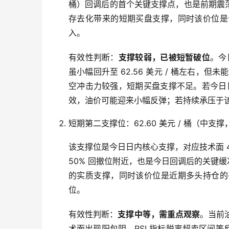
桶）回调后的首个关键支撑点，也是前期震荡平
存去化带来的短期买盘支撑，同时该价位是
入。
有效性判断：
支撑较弱，已被短暂破位
。今
虽小幅回升至 62.56 美元 / 桶左右，但
空冲击力较强，短期买盘支撑不足。若今日日内
效，油价可能迎来小幅反弹；若持续承压于
短期第二支撑位：62.60 美元 / 桶（中支
该支撑位是今日日内核心支撑，对应技术面 4 小
50% 回撤位附近，也是今日回调后的关键缓
的实质支撑，同时该价位是近期多头持仓的
位。
有效性判断：
支撑中等，需重点观察
。当前油
术面出现阳包阴、RSI 指标脱离超卖区间