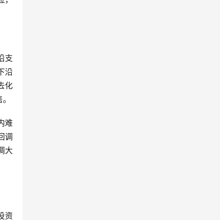
沿支
下沿
去化
售。
内难
回调
调大
投资