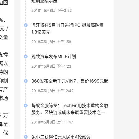
短期业绩承压
边回
2018年5月8日 下午3:22
8%，
虎牙将在5月11日进行IPO 拟最高融资
 /
1.8亿美元
成交量
2018年5月8日 下午1:58
支撑
观致汽车发布MILE计划
离以
2018年5月8日 下午1:23
特朗
抑制
360发布全新千元机N7，售价1699元起
有产
2018年5月8日 下午12:42
市场
蚂蚁金服陈龙：TechFin用技术重构金融
服务，区块链或成未来最重要技术之一
 万
2018年5月8日 上午11:47
降至
、保
兔小二获得亿元人民币A轮融资