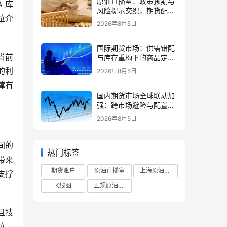
原油直播室：政策预期与
 库
风险提示交织，期货配置
位介
需理性
2026年8月5日
国际期货市场：供需错配
当前
与库存重构下的商品定价
再平衡
的利
2026年8月5日
撑有
国内期货市场全球联动加
强：跨市场避险与配置策
略调整
2026年8月5日
间的
热门标签
带来
期货账户
原油直播室
上海原油期货
支撑
K线图
正规原油直播室
且技
位，