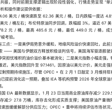
共振，同时前期支撑逻辑出现阶段性弱化，行情走势呈现 “单
分析和操作建议提供依据：
6 美元 / 桶快速跌至 62.36 美元 / 桶，日内跌幅一度达 4.
美元 / 桶左右；布伦特原油同步回调，跌幅超 3%，逼近 67 美元
元 / 桶，最高 485.6 元 / 桶，最低 449.0 元 / 桶，
严峻考验。
有三点：一是美伊局势意外缓和，地缘风险溢价快速回吐，此前
索 —— 美国与伊朗双方释放积极谈判信号，美国海军驱逐舰驶
冲突担忧堆积的油价溢价基本被消化；二是美元指数小幅走强，
，美元指数回升至 97.1461，因原油以美元计价，美元走强
持续施压，尽管 OPEC + 在 2 月 1 日敲定 3 月维持现
已提前消化这一预期，叠加 IEA 等机构预警 2026 年全球原油
调。
IA 最新数据显示，1 月 23 日当周商业原油库存减少 229.5
存减少 27.8 万桶，库存去化形成实质支撑；美国原油产量微
，产量增速放缓缓解部分供应压力；OPEC + 重申将持续评估市场状况