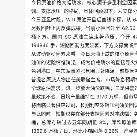
今日原油价格大幅跳水，核心源于多重利空因素
调、支撑承压” 的格局，具体回顾如下，为支撑
今日亚盘时段，WTI 原油开盘后直线下探，从 64.0
尽数回吐上周反弹成果，当前小幅回升至 62.56 
桶下方。国内 SC 原油主连走势承压，今开 478.2 
194846 手，短期回调力度显著，下方支撑面临
从波动驱动因素来看，今日原油下跌的核心原因
油价的避险情绪消退，成为价格跳水的直接导火
色列港口，中东军事紧张氛围显著降温，前期因
普提名鹰派人物出任美联储主席，市场降息预期推迟
全球原油需求，进一步放大油价跌幅；三是供需过剩预期
量政策不变，日均产量维持在 3170 万桶，但市场
将面临显著供应过剩，长期利空逻辑压制油价回
与此同时，短期也存在部分支撑因素对冲跌幅：美国 E
桶，总库存较过去五年同期低 3%，库欣原油库
1369.6 万桶 / 日，环比小幅回落 0.26%