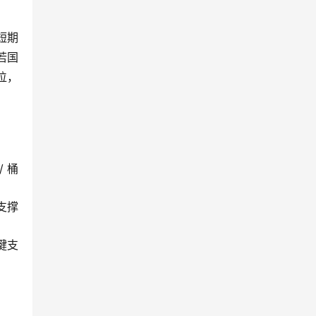
短期
若国
位，
/ 桶
支撑
键支