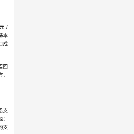
 /
。基本
口成
幅回
方，
沿支
逻辑：
购支