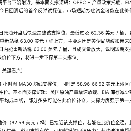
台下沿附近。基本面支撑逻辑：OPEC + 产量政策托底、EIA
今日回调后的首个反弹试探位，市场短期抄底资金可能在此价
日原油开盘后快速跌破该支撑位，最低触及 62.36 美元 / 桶，
未能重新站稳 63.00 美元 / 桶上方，主要原因是美伊局势缓和带来
能重新站稳 63.00 美元 / 桶，且成交量放大，说明短期支
该价位下方，将进一步下探第二支撑位。
撑，关键看点）
时图 MA30 均线支撑位，同时是 58.96-66.52 美元上涨区
冲位。基本面支撑逻辑：美国原油产量增速放缓、EIA 库存减少
平均成本线，部分多头可能在此价位补仓，支撑力度强于第一
价（62.56 美元 / 桶）已接近该支撑位，若能在此价位企稳，
等反转信号，说明支撑有效，可短暂缓解回调压力；若跌破该支撑