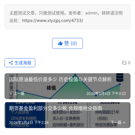
播
室
主题测试文章，只做测试使用。发布者：admin，转转请注明
出处：
https://www.xlyzjpj.com/4733/
国
内
期
赞
(0)
货
生成海报
0
国
际
国际原油最低价是多少 历史极值与关键节点解析
期
货
上一篇
2026年2月4日 下午2:22
投
期货基金盈利部分交多少税 合规缴税全指南
资
入
2026年2月4日 下午2:28
下一篇
门