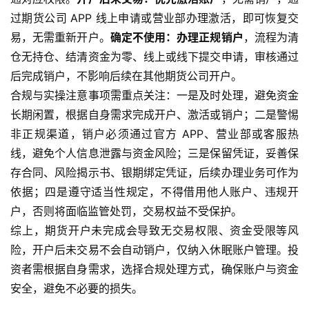
原
过期货公司 APP 线上申请或营业部办理激活，即可恢复交
油
易，无需重新开户。
确定不使用：办理正规销户
，流程为清
期
仓无持仓、结清资金为零、线上或线下提交申请，审核通过
货
后完成销户，不影响后续在其他期货公司开户。
直
播
合规与实操注意事项需重点关注：一是及时处理，避免资金
室
长期闲置，根据自身需求完成开户、激活或销户；二是警惕
非正规渠道，销户必须通过官方 APP、营业部或客服热
原
线，避免个人信息泄露与资金风险；三是保留凭证，妥善保
油
存合同、风险揭示书、银期绑定凭证，后续办理业务可作为
期
依据；四是遵守适当性规定，不得借用他人账户、违规开
货
户，否则将面临监管处罚，交易权益不受保护。
行
综上，期货开户未完成会导致无交易权限、资金受限等风
情
险，开户后未交易不会自动销户，仅纳入休眠账户管理。投
资者需根据自身需求，选择合规处理方式，确保账户与资金
原
油
安全，避免不必要的损失。
直