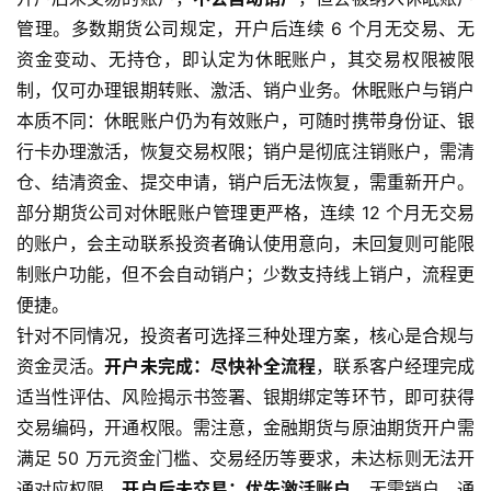
管理。多数期货公司规定，开户后连续 6 个月无交易、无
资金变动、无持仓，即认定为休眠账户，其交易权限被限
制，仅可办理银期转账、激活、销户业务。休眠账户与销户
本质不同：休眠账户仍为有效账户，可随时携带身份证、银
行卡办理激活，恢复交易权限；销户是彻底注销账户，需清
仓、结清资金、提交申请，销户后无法恢复，需重新开户。
部分期货公司对休眠账户管理更严格，连续 12 个月无交易
的账户，会主动联系投资者确认使用意向，未回复则可能限
制账户功能，但不会自动销户；少数支持线上销户，流程更
便捷。
原
针对不同情况，投资者可选择三种处理方案，核心是合规与
油
资金灵活。
开户未完成：尽快补全流程
，联系客户经理完成
期
适当性评估、风险揭示书签署、银期绑定等环节，即可获得
货
开
交易编码，开通权限。需注意，金融期货与原油期货开户需
户
满足 50 万元资金门槛、交易经历等要求，未达标则无法开
通对应权限。
开户后未交易：优先激活账户
，无需销户，通