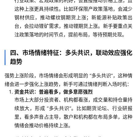
行业政策、宏观政策的利好，会直接推动价格上涨，且
这种上涨更具持续性。比如环保限产政策落地，会减少
原
钢材供应，推动螺纹钢期货上涨；新能源补贴政策出
油
台，会拉动锂矿需求，推动锂期货上涨。新手要重点关
期
货
注政策落地的时间节点，提前布局，等待预期兑现。
行
情
四、市场情绪特征：多头共识，联动效应强化
趋势
原
油
强势上涨阶段，市场情绪会形成明显的 “多头共识”，这种情
直
绪会进一步强化上涨趋势，新手可通过情绪判断入场时机：
播
资金共识：普遍看多，做多意愿强烈
室
市场上大部分投资者、机构都看涨，成交量和持仓量持
续放大，形成 “多头共识”。比如期货论坛、行业研报
国
里，看多声音占主导，散户和机构都在布局多单，这种
内
情绪会推动价格持续上涨。
期
货