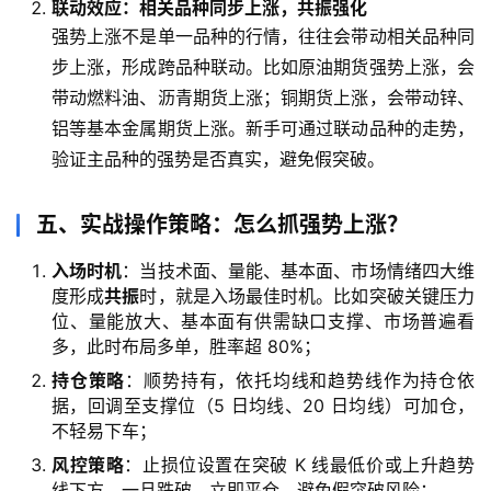
联动效应：相关品种同步上涨，共振强化
强势上涨不是单一品种的行情，往往会带动相关品种同
国
步上涨，形成跨品种联动。比如原油期货强势上涨，会
际
带动燃料油、沥青期货上涨；铜期货上涨，会带动锌、
期
货
铝等基本金属期货上涨。新手可通过联动品种的走势，
验证主品种的强势是否真实，避免假突破。
投
资
五、实战操作策略：怎么抓强势上涨？
入
门
入场时机
：当技术面、量能、基本面、市场情绪四大维
度形成
共振
时，就是入场最佳时机。比如突破关键压力
位、量能放大、基本面有供需缺口支撑、市场普遍看
多，此时布局多单，胜率超 80%；
持仓策略
：顺势持有，依托均线和趋势线作为持仓依
据，回调至支撑位（5 日均线、20 日均线）可加仓，
不轻易下车；
风控策略
：止损位设置在突破 K 线最低价或上升趋势
线下方，一旦跌破，立即平仓，避免假突破风险；