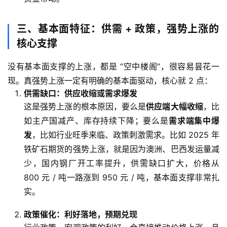
三、基本面特征：供需 + 政策，强势上涨的
核心支撑
原
没有基本面支撑的上涨，都是 “空中楼阁”，很容易昙花一
油
现。真强势上涨一定有明确的基本面驱动，核心就 2 点：
期
货
供需缺口：供应收缩或需求爆发
开
这是强势上涨的根本原因，要么是
供应端大幅收缩
，比
户
如主产国减产、库存持续下降；要么是
需求端集中爆
发
，比如行业旺季来临、政策刺激需求。比如 2025 年
原
铁矿石期货的强势上涨，就是因为澳洲、巴西发运量减
油
少，国内钢厂开工率提升，供需缺口扩大，价格从
期
800 元 / 吨一路涨到 950 元 / 吨，基本面支撑非常扎
货
实。
直
播
政策催化：利好落地，预期兑现
室